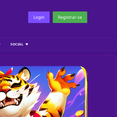
Login
Registrar-se
SOCIAL