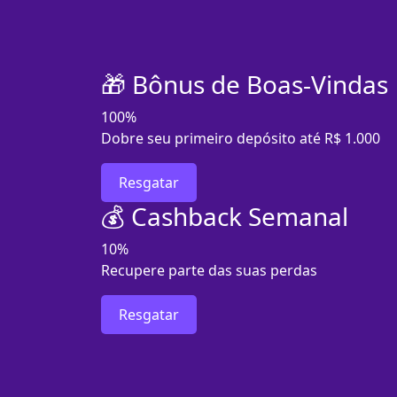
🎁 Bônus de Boas-Vindas
100%
Dobre seu primeiro depósito até R$ 1.000
Resgatar
💰 Cashback Semanal
10%
Recupere parte das suas perdas
Resgatar