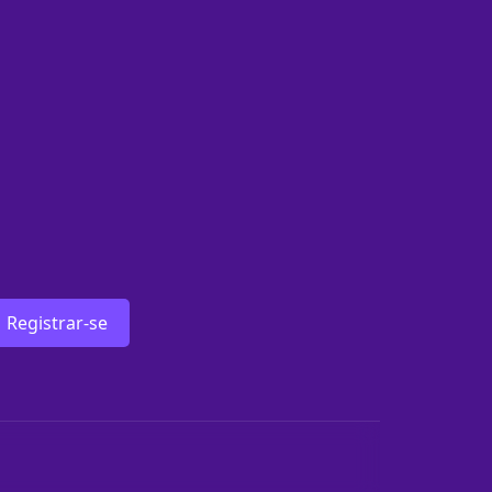
Registrar-se