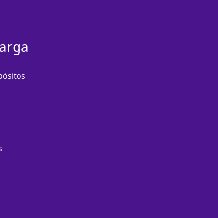
carga
pósitos
s