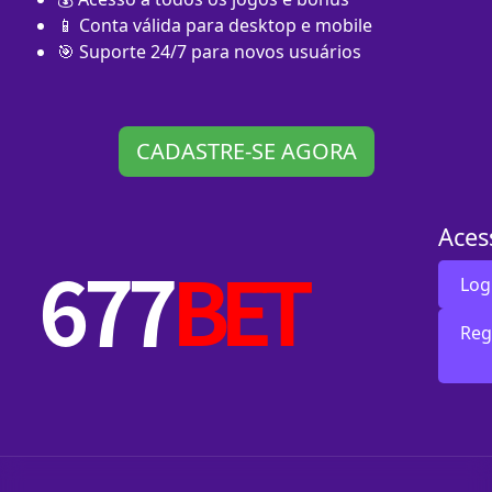
📱 Conta válida para desktop e mobile
🎯 Suporte 24/7 para novos usuários
CADASTRE-SE AGORA
Aces
Log
Reg