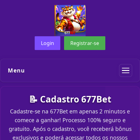
Login
Registrar-se
Menu
📝 Cadastro 677Bet
Cadastre-se na 677Bet em apenas 2 minutos e
comece a ganhar! Processo 100% seguro e
gratuito. Após o cadastro, você receberá bônus
exclusivos e poderá acessar todos os nossos