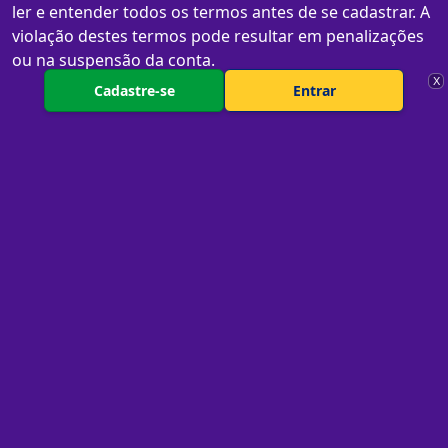
ler e entender todos os termos antes de se cadastrar. A
violação destes termos pode resultar em penalizações
ou na suspensão da conta.
X
Cadastre-se
Entrar