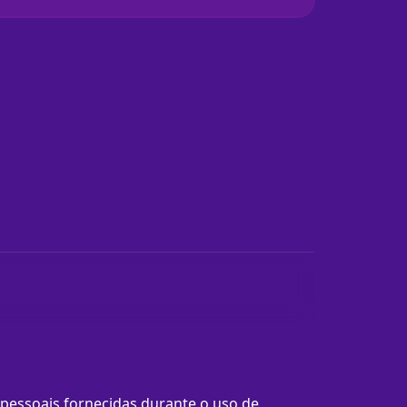
 pessoais fornecidas durante o uso de