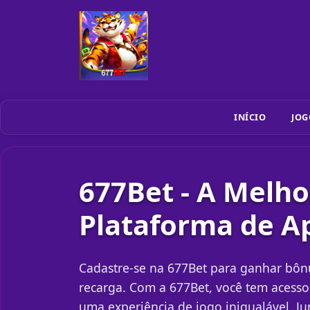
INÍCIO
JOG
677Bet - A Melho
Plataforma de A
Cadastre-se na 677Bet para ganhar bôn
recarga. Com a 677Bet, você tem acesso
uma experiência de jogo inigualável. J