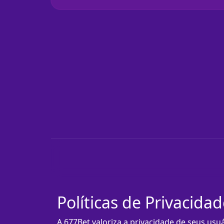
Políticas de Privacida
A 677Bet valoriza a privacidade de seus us