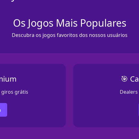
Os Jogos Mais Populares
Descubra os jogos favoritos dos nossos usuários
emium
🎯 Ca
 giros grátis
Dealers
a