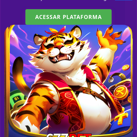
ACESSAR PLATAFORMA