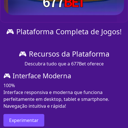
🎮 Plataforma Completa de Jogos!
🎮 Recursos da Plataforma
Descubra tudo que a 677Bet oferece
🎮 Interface Moderna
100%
Interface responsiva e moderna que funciona
perfeitamente em desktop, tablet e smartphone.
Navegação intuitiva e rápida!
Experimentar