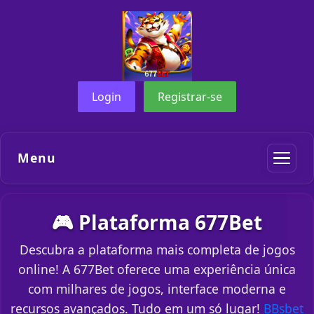
Login
Registrar-se
Menu
🎮 Plataforma 677Bet
Descubra a plataforma mais completa de jogos
online! A 677Bet oferece uma experiência única
com milhares de jogos, interface moderna e
recursos avançados. Tudo em um só lugar!
BBsbet