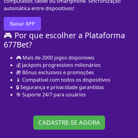
computador, tablet ou smartphone. Sincronização
automática entre dispositivos!
Baixar APP
🎮 Por que escolher a Plataforma
677Bet?
🎮 Mais de 2000 jogos disponíveis
💰 Jackpots progressivos milionários
🎁 Bônus exclusivos e promoções
📱 Compatível com todos os dispositivos
🔒 Segurança e privacidade garantidas
🎯 Suporte 24/7 para usuários
CADASTRE-SE AGORA