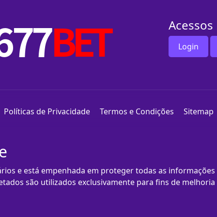
Acessos
Login
Políticas de Privacidade
Termos e Condições
Sitemap
de
uários e está empenhada em proteger todas as informações
etados são utilizados exclusivamente para fins de melhoria