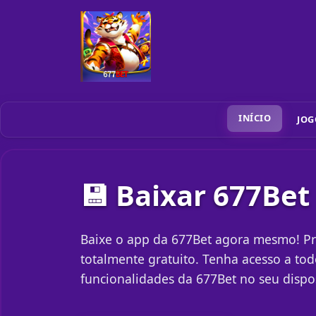
INÍCIO
JOG
💾 Baixar 677Bet
Baixe o app da 677Bet agora mesmo! Pr
totalmente gratuito. Tenha acesso a tod
funcionalidades da 677Bet no seu dispo