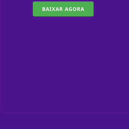
BAIXAR AGORA