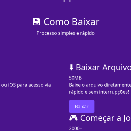
💾 Como Baixar
Processo simples e rápido
o
⬇️ Baixar Arquiv
50MB
 ou iOS para acesso via
Baixe o arquivo diretament
rápido e sem interrupções!
Baixar
🎮 Começar a J
2000+