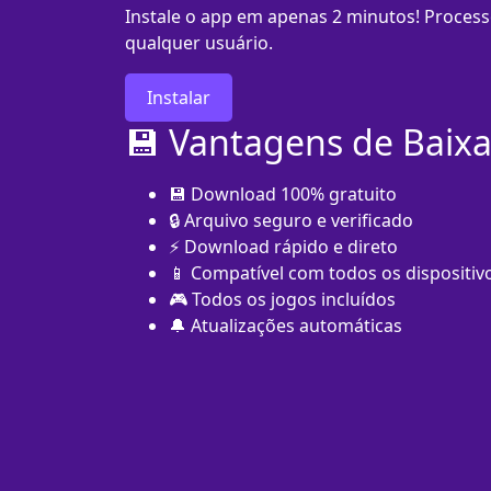
Instale o app em apenas 2 minutos! Process
qualquer usuário.
Instalar
💾 Vantagens de Baixa
💾 Download 100% gratuito
🔒 Arquivo seguro e verificado
⚡ Download rápido e direto
📱 Compatível com todos os dispositiv
🎮 Todos os jogos incluídos
🔔 Atualizações automáticas