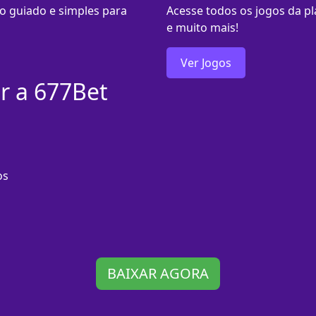
o guiado e simples para
Acesse todos os jogos da pl
e muito mais!
Ver Jogos
r a 677Bet
os
BAIXAR AGORA