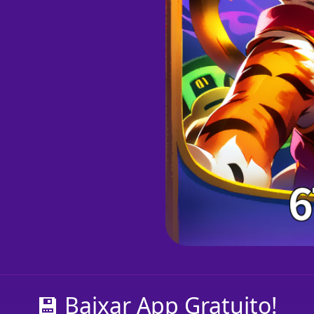
💾 Baixar App Gratuito!