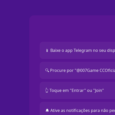
📱 Baixe o app Telegram no seu disp
🔍 Procure por "@007Game CCOficia
👆 Toque em "Entrar" ou "Join"
🔔 Ative as notificações para não p