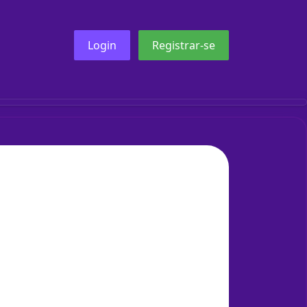
Login
Registrar-se