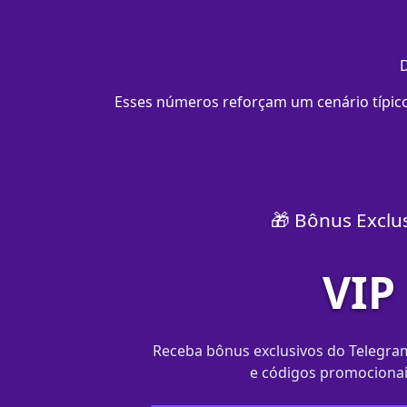
Esses números reforçam um cenário típico
🎁 Bônus Exclu
VIP
Receba bônus exclusivos do Telegra
e códigos promocionai