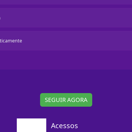
a
aticamente
SEGUIR AGORA
Acessos