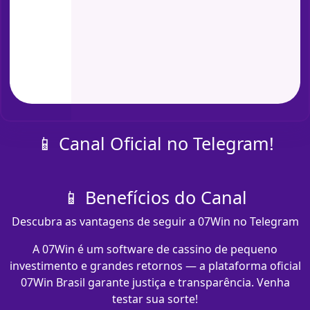
📱 Canal Oficial no Telegram!
📱 Benefícios do Canal
Descubra as vantagens de seguir a 07Win no Telegram
A 07Win é um software de cassino de pequeno
investimento e grandes retornos — a plataforma oficial
07Win Brasil garante justiça e transparência. Venha
testar sua sorte!