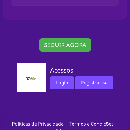
SEGUIR AGORA
Acessos
Login
Registrar-se
Políticas de Privacidade
Termos e Condições