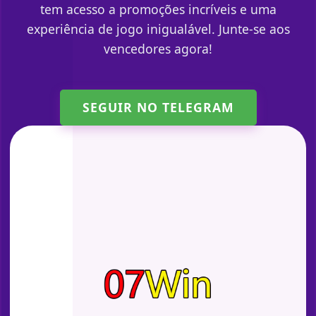
tem acesso a promoções incríveis e uma
experiência de jogo inigualável. Junte-se aos
vencedores agora!
SEGUIR NO TELEGRAM