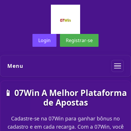
Login
Registrar-se
Menu
📱 07Win A Melhor Plataforma
de Apostas
Cadastre-se na 07Win para ganhar bônus no
cadastro e em cada recarga. Com a 07Win, você