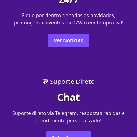
Fique por dentro de todas as novidades,
promoções e eventos da 07Win em tempo real!
Ver Notícias
💬 Suporte Direto
Chat
Suporte direto via Telegram, respostas rápidas e
atendimento personalizado!