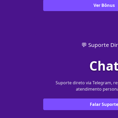
Ver Bônus
💬 Suporte Di
Cha
Suporte direto via Telegram, r
atendimento persona
Falar Suport