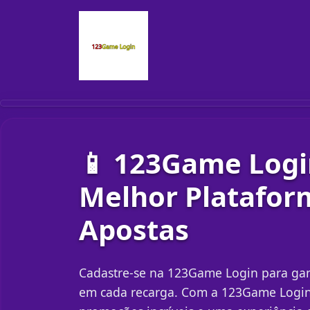
📱 123Game Logi
Melhor Platafor
Apostas
Cadastre-se na 123Game Login para ga
em cada recarga. Com a 123Game Login