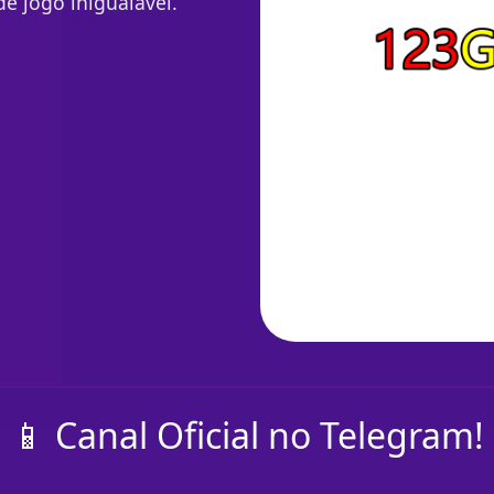
e jogo inigualável.
📱 Canal Oficial no Telegram!