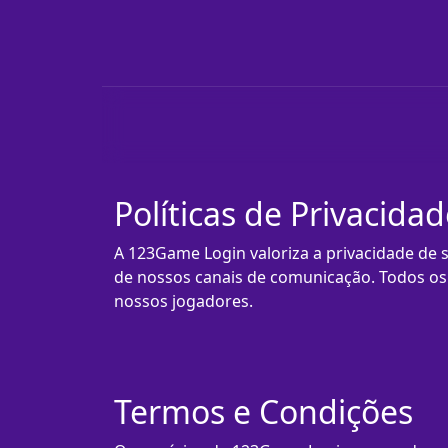
Políticas de Privacida
A 123Game Login valoriza a privacidade de
de nossos canais de comunicação. Todos os 
nossos jogadores.
Termos e Condições