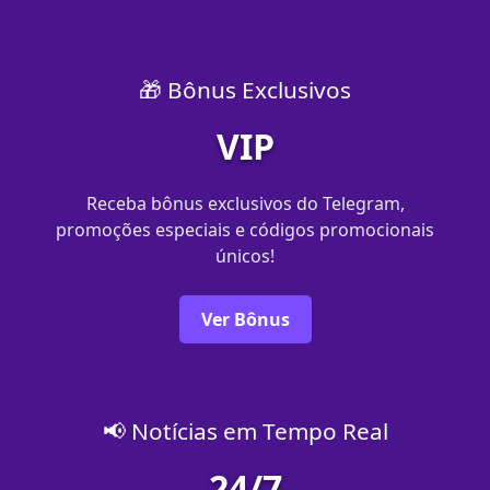
🎁 Bônus Exclusivos
VIP
Receba bônus exclusivos do Telegram,
promoções especiais e códigos promocionais
únicos!
Ver Bônus
📢 Notícias em Tempo Real
24/7