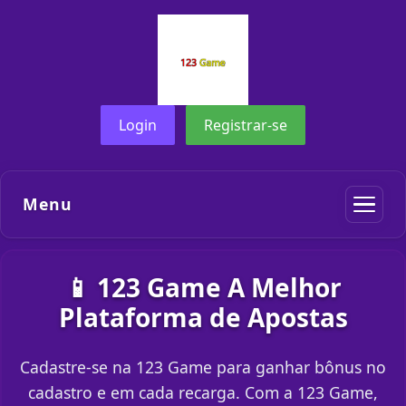
Login
Registrar-se
Menu
📱 123 Game A Melhor
Plataforma de Apostas
Cadastre-se na 123 Game para ganhar bônus no
cadastro e em cada recarga. Com a 123 Game,