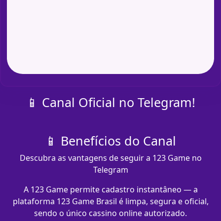
📱 Canal Oficial no Telegram!
📱 Benefícios do Canal
Descubra as vantagens de seguir a 123 Game no
Telegram
A 123 Game permite cadastro instantâneo — a
plataforma 123 Game Brasil é limpa, segura e oficial,
sendo o único cassino online autorizado.