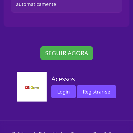
automaticamente
SEGUIR AGORA
Acessos
Login
Registrar-se