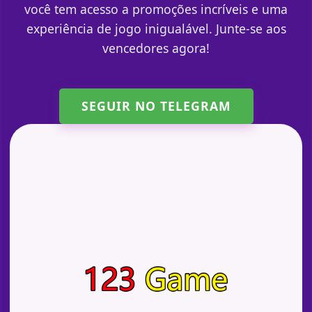
você tem acesso a promoções incríveis e uma
experiência de jogo inigualável. Junte-se aos
vencedores agora!
SEGUIR NO TELEGRAM