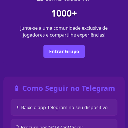
1000+
Junte-se a uma comunidade exclusiva de
jogadores e compartilhe experiências!
Entrar Grupo
📱 Como Seguir no Telegram
📱 Baixe o app Telegram no seu dispositivo
🔍 Procure por "@14WinOficial"