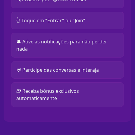
👆 Toque em "Entrar" ou "Join"
🔔 Ative as notificações para não perder
nada
💬 Participe das conversas e interaja
🎁 Receba bônus exclusivos
automaticamente