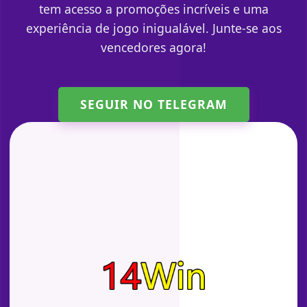
tem acesso a promoções incríveis e uma
experiência de jogo inigualável. Junte-se aos
vencedores agora!
SEGUIR NO TELEGRAM