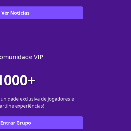
Ver Notícias
Comunidade VIP
1000+
unidade exclusiva de jogadores e
rtilhe experiências!
Entrar Grupo