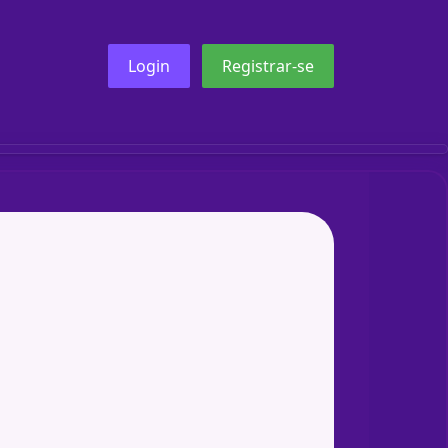
Login
Registrar-se