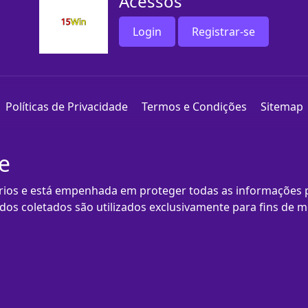
Acessos
Login
Registrar-se
Políticas de Privacidade
Termos e Condições
Sitemap
de
ários e está empenhada em proteger todas as informações 
os coletados são utilizados exclusivamente para fins de m