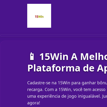
📱 15Win A Melh
Plataforma de A
Cadastre-se na 15Win para ganhar bônu
recarga. Com a 15Win, você tem acesso 
uma experiência de jogo inigualável. J
agora!