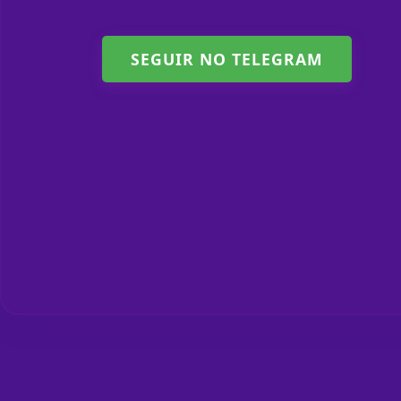
SEGUIR NO TELEGRAM