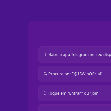
📱 Baixe o app Telegram no seu disp
🔍 Procure por "@15WinOficial"
👆 Toque em "Entrar" ou "Join"