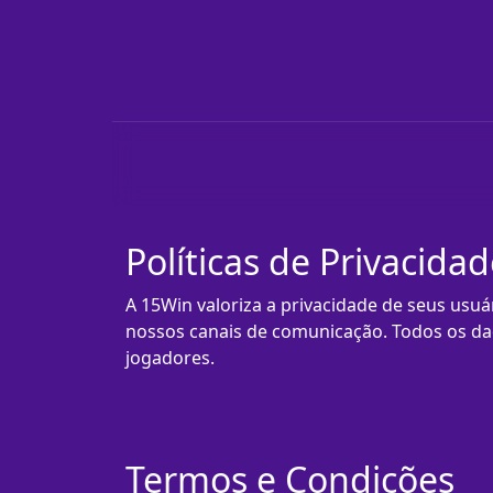
Políticas de Privacida
A 15Win valoriza a privacidade de seus usu
nossos canais de comunicação. Todos os dad
jogadores.
Termos e Condições