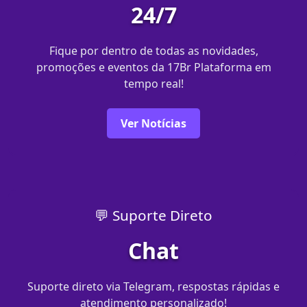
24/7
Fique por dentro de todas as novidades,
promoções e eventos da 17Br Plataforma em
tempo real!
Ver Notícias
💬 Suporte Direto
Chat
Suporte direto via Telegram, respostas rápidas e
atendimento personalizado!