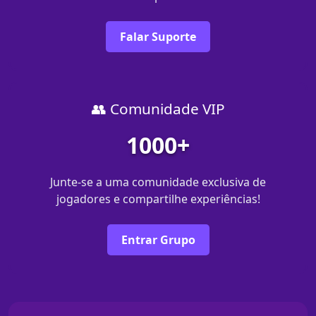
Falar Suporte
👥 Comunidade VIP
1000+
Junte-se a uma comunidade exclusiva de
jogadores e compartilhe experiências!
Entrar Grupo