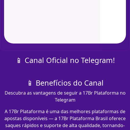
📱 Canal Oficial no Telegram!
📱 Benefícios do Canal
Descubra as vantagens de seguir a 17Br Plataforma no
Telegram
A 17Br Plataforma é uma das melhores plataformas de
apostas disponíveis — a 17Br Plataforma Brasil oferece
saques rápidos e suporte de alta qualidade, tornando-