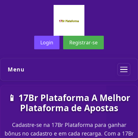
Login
Registrar-se
Menu
📱 17Br Plataforma A Melhor
Plataforma de Apostas
Cadastre-se na 17Br Plataforma para ganhar
bônus no cadastro e em cada recarga. Com a 17Br