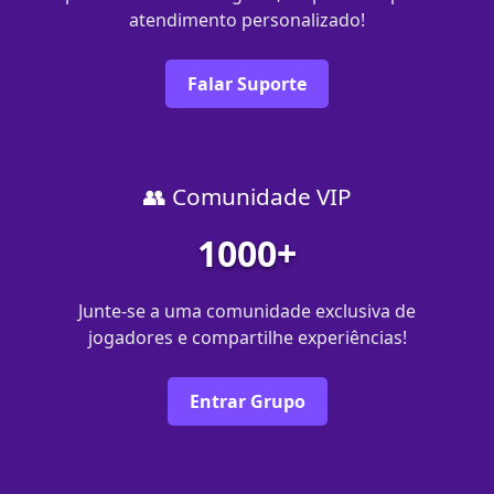
atendimento personalizado!
Falar Suporte
👥 Comunidade VIP
1000+
Junte-se a uma comunidade exclusiva de
jogadores e compartilhe experiências!
Entrar Grupo