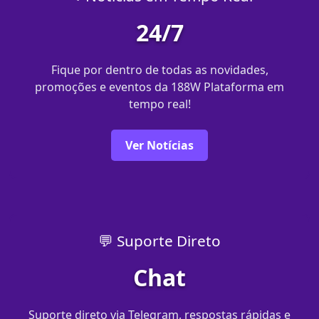
24/7
Fique por dentro de todas as novidades,
promoções e eventos da 188W Plataforma em
tempo real!
Ver Notícias
💬 Suporte Direto
Chat
Suporte direto via Telegram, respostas rápidas e