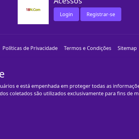
Acessos
Login
Registrar-se
Políticas de Privacidade
Termos e Condições
Sitemap
de
usuários e está empenhada em proteger todas as informaçõe
os coletados são utilizados exclusivamente para fins de m