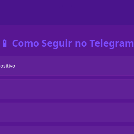
📱 Como Seguir no Telegram
ositivo