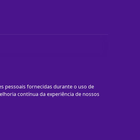
s pessoais fornecidas durante o uso de
elhoria contínua da experiência de nossos