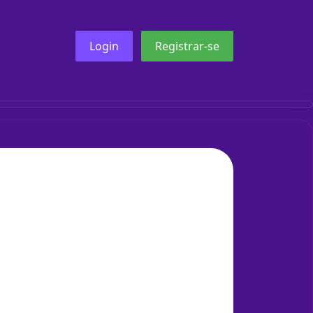
Login
Registrar-se