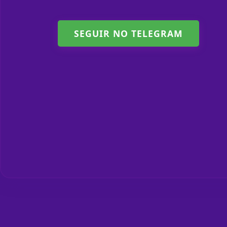
SEGUIR NO TELEGRAM