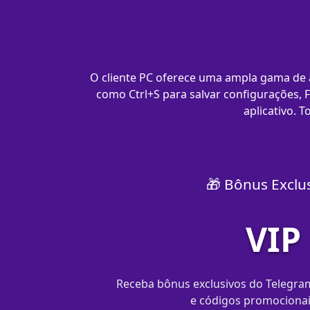
O cliente PC oferece uma ampla gama de a
como Ctrl+S para salvar configurações, F
aplicativo. 
🎁 Bônus Exclu
VIP
Receba bônus exclusivos do Telegra
e códigos promocionai