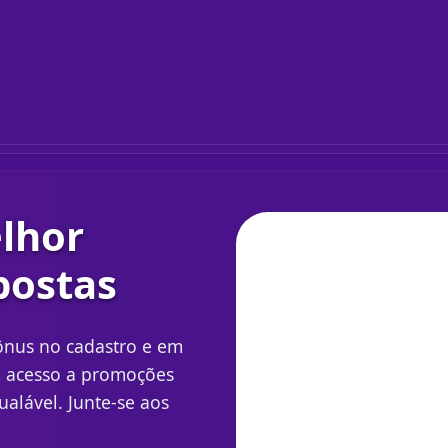
lhor
postas
ônus no cadastro e em
m acesso a promoções
ualável. Junte-se aos