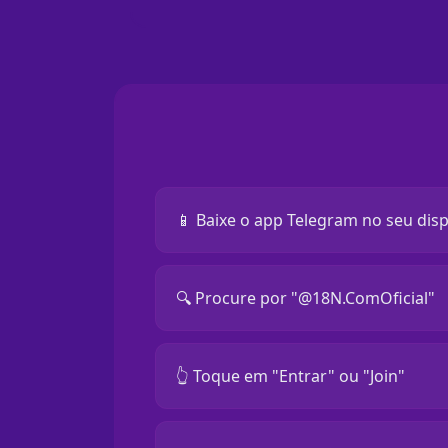
📱 Baixe o app Telegram no seu disp
🔍 Procure por "@18N.ComOficial"
👆 Toque em "Entrar" ou "Join"