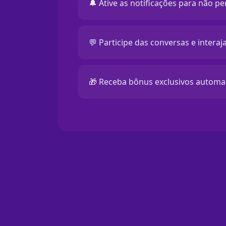
🔔 Ative as notificações para não p
💬 Participe das conversas e interaj
🎁 Receba bônus exclusivos autom