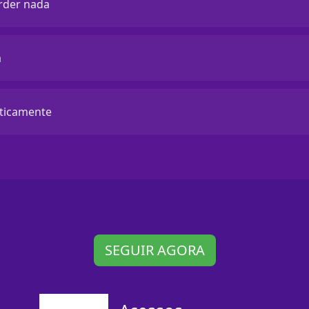
erder nada
a
aticamente
SEGUIR AGORA