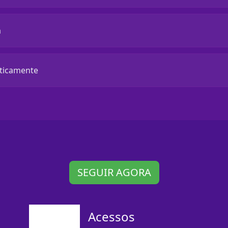
a
aticamente
SEGUIR AGORA
Acessos