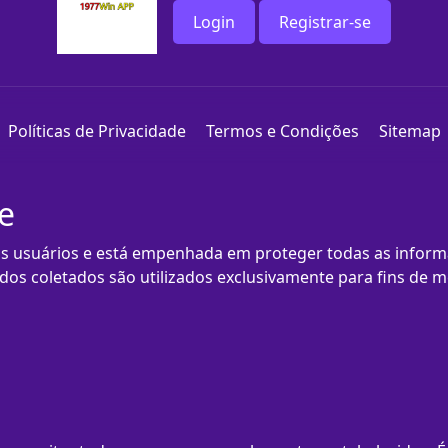
Login
Registrar-se
Políticas de Privacidade
Termos e Condições
Sitemap
de
eus usuários e está empenhada em proteger todas as inform
os coletados são utilizados exclusivamente para fins de m