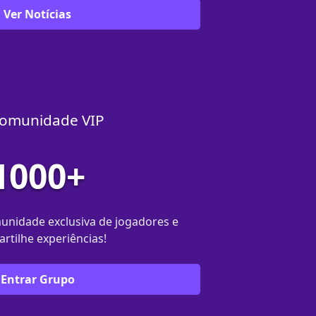
Ver Notícias
Comunidade VIP
1000+
unidade exclusiva de jogadores e
rtilhe experiências!
Entrar Grupo