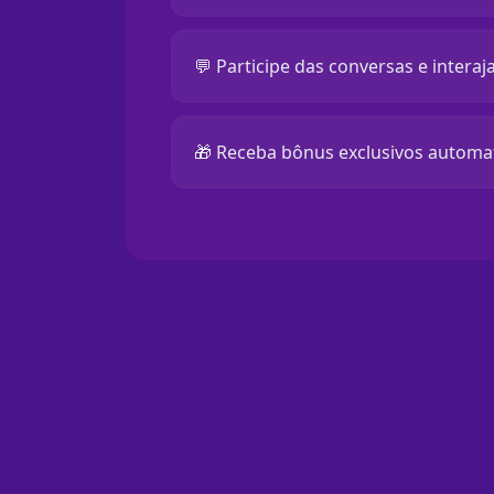
💬 Participe das conversas e interaj
🎁 Receba bônus exclusivos autom