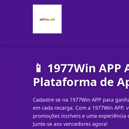
📱 1977Win APP 
Plataforma de A
Cadastre-se na 1977Win APP para ganha
em cada recarga. Com a 1977Win APP, v
promoções incríveis e uma experiência d
Junte-se aos vencedores agora!