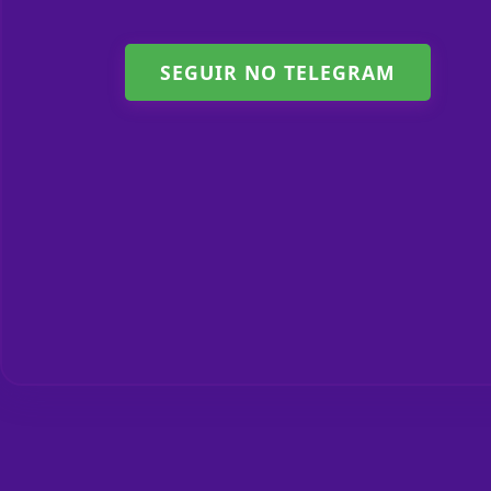
SEGUIR NO TELEGRAM