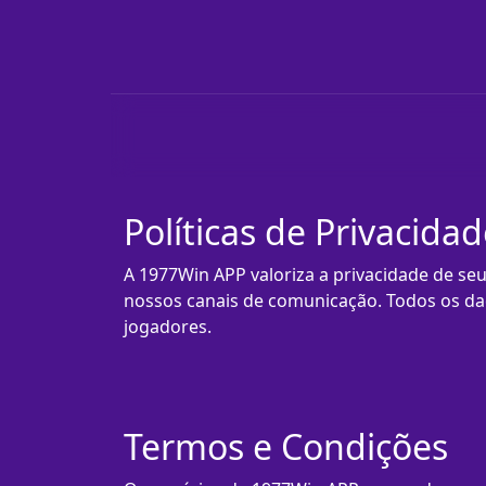
Políticas de Privacida
A 1977Win APP valoriza a privacidade de s
nossos canais de comunicação. Todos os dad
jogadores.
Termos e Condições