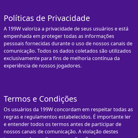
Políticas de Privacidade
A 199W valoriza a privacidade de seus usuários e está
empenhada em proteger todas as informações
pessoais fornecidas durante o uso de nossos canais de
comunicação. Todos os dados coletados são utilizados
exclusivamente para fins de melhoria contínua da
experiência de nossos jogadores.
Termos e Condições
Os usuários da 199W concordam em respeitar todas as
regras e regulamentos estabelecidos. É importante ler
e entender todos os termos antes de participar de
nossos canais de comunicação. A violação destes