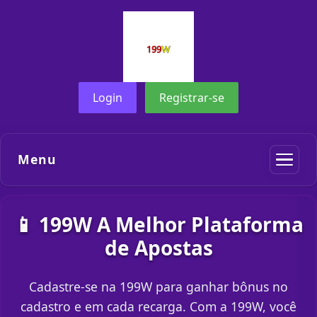
Login
Registrar-se
Menu
📱 199W A Melhor Plataforma
de Apostas
Cadastre-se na 199W para ganhar bônus no
cadastro e em cada recarga. Com a 199W, você