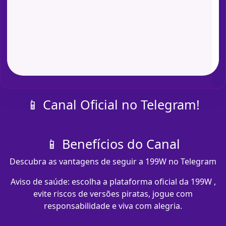
📱 Canal Oficial no Telegram!
📱 Benefícios do Canal
Descubra as vantagens de seguir a 199W no Telegram
Aviso de saúde: escolha a plataforma oficial da 199W ,
evite riscos de versões piratas, jogue com
responsabilidade e viva com alegria.