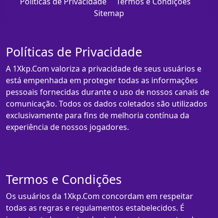
Políticas de Privacidade
Termos e Condições
Sitemap
Políticas de Privacidade
A 1Xkp.Com valoriza a privacidade de seus usuários e
está empenhada em proteger todas as informações
pessoais fornecidas durante o uso de nossos canais de
comunicação. Todos os dados coletados são utilizados
exclusivamente para fins de melhoria contínua da
experiência de nossos jogadores.
Termos e Condições
Os usuários da 1Xkp.Com concordam em respeitar
todas as regras e regulamentos estabelecidos. É