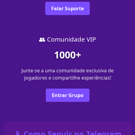
Falar Suporte
👥 Comunidade VIP
1000+
Junte-se a uma comunidade exclusiva de
jogadores e compartilhe experiências!
Entrar Grupo
📱 Como Seguir no Telegram