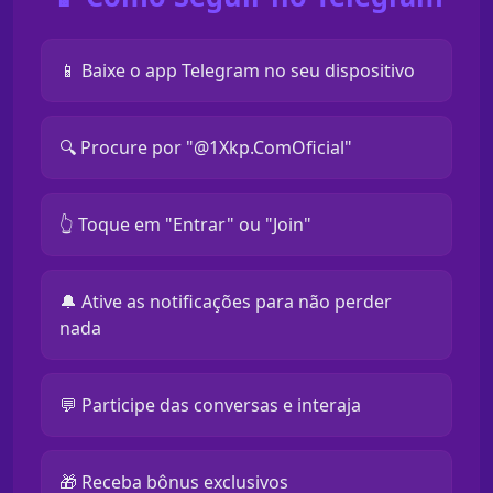
📱 Baixe o app Telegram no seu dispositivo
🔍 Procure por "@1Xkp.ComOficial"
👆 Toque em "Entrar" ou "Join"
🔔 Ative as notificações para não perder
nada
💬 Participe das conversas e interaja
🎁 Receba bônus exclusivos