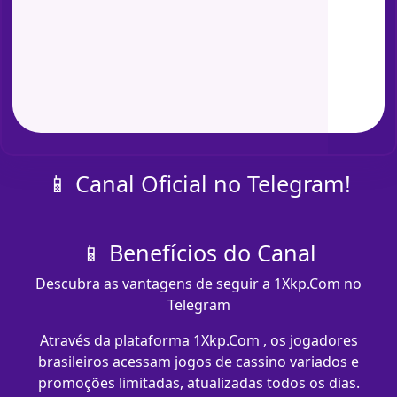
📱 Canal Oficial no Telegram!
📱 Benefícios do Canal
Descubra as vantagens de seguir a 1Xkp.Com no
Telegram
Através da plataforma 1Xkp.Com , os jogadores
brasileiros acessam jogos de cassino variados e
promoções limitadas, atualizadas todos os dias.