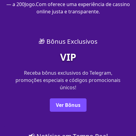
— a 200Jogo.Com oferece uma experiência de cassino
online justa e transparente.
🎁 Bônus Exclusivos
VIP
Receba bônus exclusivos do Telegram,
promoções especiais e códigos promocionais
únicos!
Ver Bônus
📢 Notícias em Tempo Real