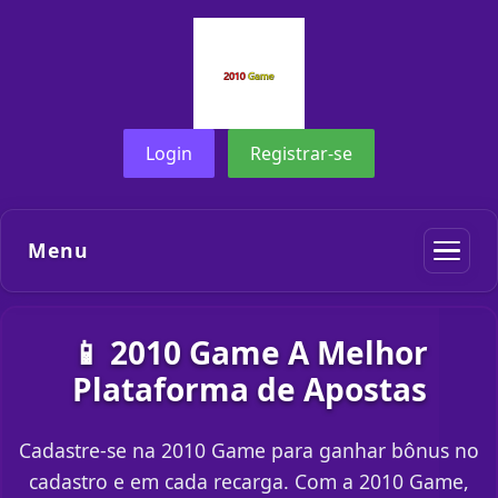
Login
Registrar-se
Menu
📱 2010 Game A Melhor
Plataforma de Apostas
Cadastre-se na 2010 Game para ganhar bônus no
cadastro e em cada recarga. Com a 2010 Game,