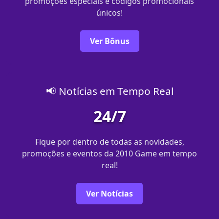
promoções especiais e códigos promocionais
únicos!
Ver Bônus
📢 Notícias em Tempo Real
24/7
Fique por dentro de todas as novidades,
promoções e eventos da 2010 Game em tempo
real!
Ver Notícias