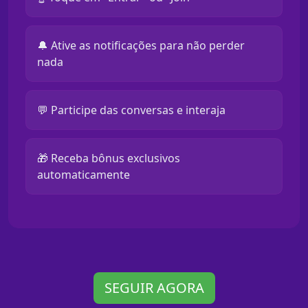
🔔 Ative as notificações para não perder
nada
💬 Participe das conversas e interaja
🎁 Receba bônus exclusivos
automaticamente
SEGUIR AGORA