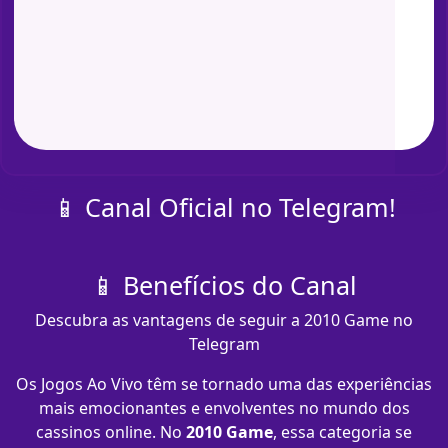
📱 Canal Oficial no Telegram!
📱 Benefícios do Canal
Descubra as vantagens de seguir a 2010 Game no
Telegram
Os Jogos Ao Vivo têm se tornado uma das experiências
mais emocionantes e envolventes no mundo dos
cassinos online. No
2010 Game
, essa categoria se