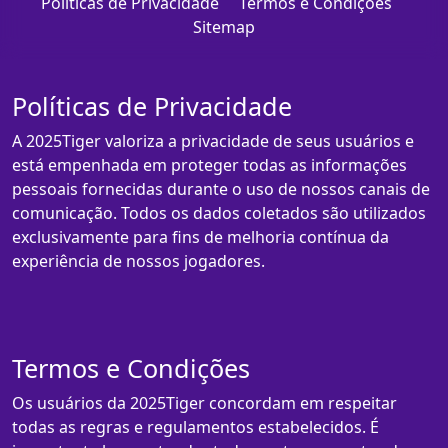
Políticas de Privacidade
Termos e Condições
Sitemap
Políticas de Privacidade
A 2025Tiger valoriza a privacidade de seus usuários e
está empenhada em proteger todas as informações
pessoais fornecidas durante o uso de nossos canais de
comunicação. Todos os dados coletados são utilizados
exclusivamente para fins de melhoria contínua da
experiência de nossos jogadores.
Termos e Condições
Os usuários da 2025Tiger concordam em respeitar
todas as regras e regulamentos estabelecidos. É