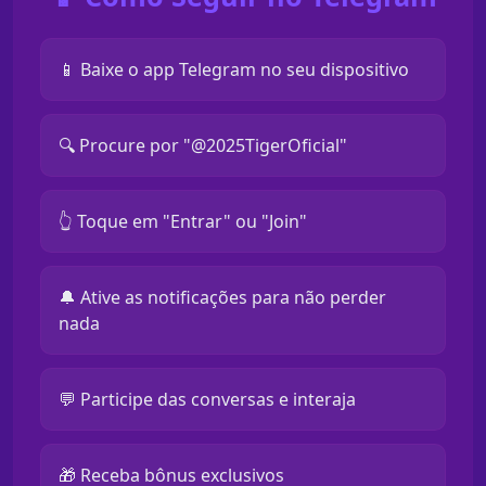
📱 Baixe o app Telegram no seu dispositivo
🔍 Procure por "@2025TigerOficial"
👆 Toque em "Entrar" ou "Join"
🔔 Ative as notificações para não perder
nada
💬 Participe das conversas e interaja
🎁 Receba bônus exclusivos