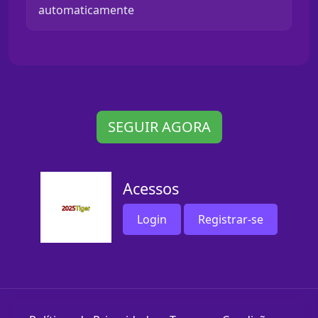
automaticamente
SEGUIR AGORA
Acessos
Login
Registrar-se