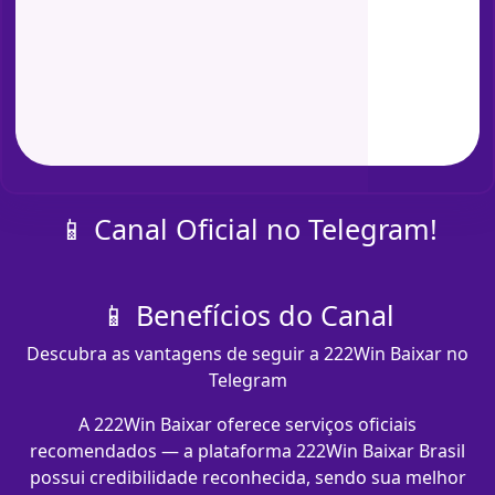
📱 Canal Oficial no Telegram!
📱 Benefícios do Canal
Descubra as vantagens de seguir a 222Win Baixar no
Telegram
A 222Win Baixar oferece serviços oficiais
recomendados — a plataforma 222Win Baixar Brasil
possui credibilidade reconhecida, sendo sua melhor