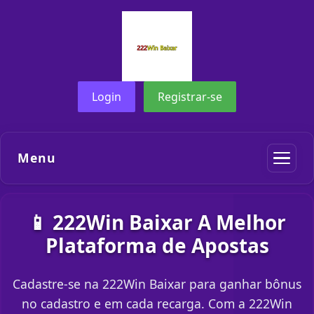
Login
Registrar-se
Menu
📱 222Win Baixar A Melhor
Plataforma de Apostas
Cadastre-se na 222Win Baixar para ganhar bônus
no cadastro e em cada recarga. Com a 222Win