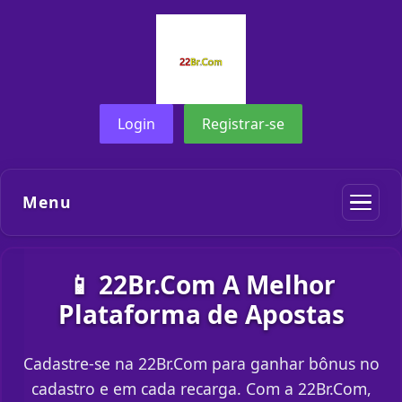
Login
Registrar-se
Menu
📱 22Br.Com A Melhor
Plataforma de Apostas
Cadastre-se na 22Br.Com para ganhar bônus no
cadastro e em cada recarga. Com a 22Br.Com,