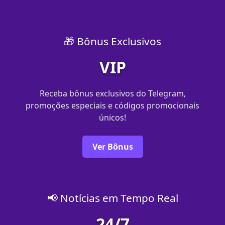
🎁 Bônus Exclusivos
VIP
Receba bônus exclusivos do Telegram,
promoções especiais e códigos promocionais
únicos!
Ver Bônus
📢 Notícias em Tempo Real
24/7