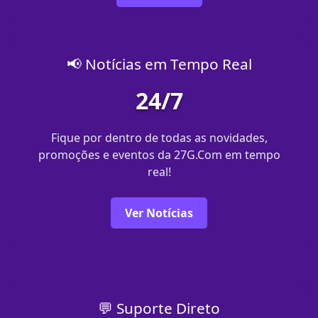
📢 Notícias em Tempo Real
24/7
Fique por dentro de todas as novidades,
promoções e eventos da 27G.Com em tempo
real!
Ver Notícias
💬 Suporte Direto