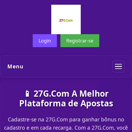
Login
Registrar-se
Menu
📱 27G.Com A Melhor
Plataforma de Apostas
Cadastre-se na 27G.Com para ganhar bônus no
cadastro e em cada recarga. Com a 27G.Com, você