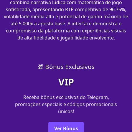
combina narrativa lúdica com matemática de jogo
sofisticada, apresentando RTP competitivo de 96.75%,
volatilidade média-alta e potencial de ganho máximo de
até 5.000x a aposta base. A interface demonstra o
compromisso da plataforma com experiências visuais
de alta fidelidade e jogabilidade envolvente.
🎁 Bônus Exclusivos
VIP
Receba bônus exclusivos do Telegram,
promoções especiais e códigos promocionais
únicos!
Ver Bônus