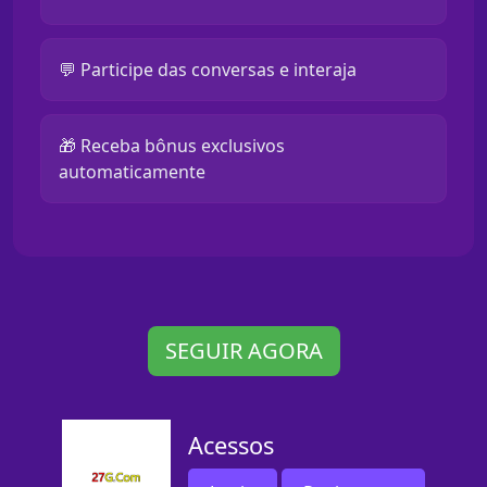
💬 Participe das conversas e interaja
🎁 Receba bônus exclusivos
automaticamente
SEGUIR AGORA
Acessos