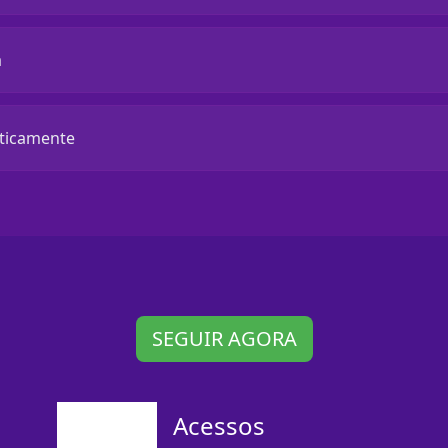
a
aticamente
SEGUIR AGORA
Acessos