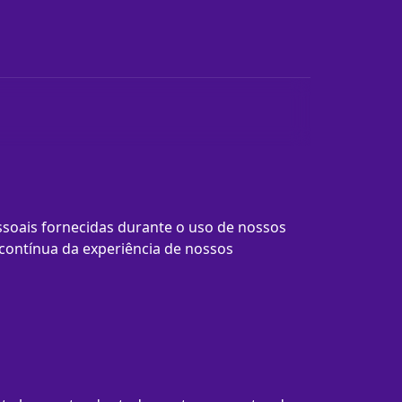
ssoais fornecidas durante o uso de nossos
 contínua da experiência de nossos