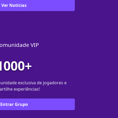
Ver Notícias
Comunidade VIP
1000+
unidade exclusiva de jogadores e
rtilhe experiências!
Entrar Grupo