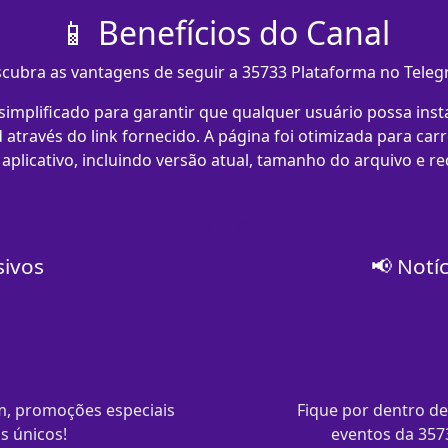
📱 Benefícios do Canal
cubra as vantagens de seguir a 35733 Plataforma no Tele
mplificado para garantir que qualquer usuário possa instal
 através do link fornecido. A página foi otimizada para c
aplicativo, incluindo versão atual, tamanho do arquivo e re
sivos
📢 Notí
m, promoções especiais
Fique por dentro d
s únicos!
eventos da 357