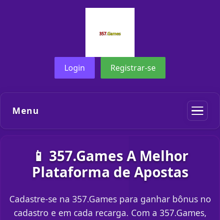
Login
Registrar-se
Menu
📱 357.Games A Melhor
Plataforma de Apostas
Cadastre-se na 357.Games para ganhar bônus no
cadastro e em cada recarga. Com a 357.Games,