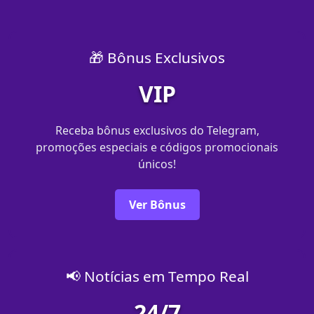
🎁 Bônus Exclusivos
VIP
Receba bônus exclusivos do Telegram,
promoções especiais e códigos promocionais
únicos!
Ver Bônus
📢 Notícias em Tempo Real
24/7