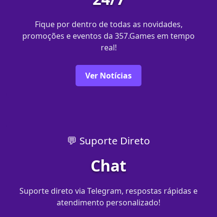
Fique por dentro de todas as novidades,
promoções e eventos da 357.Games em tempo
real!
Ver Notícias
💬 Suporte Direto
Chat
Suporte direto via Telegram, respostas rápidas e
atendimento personalizado!