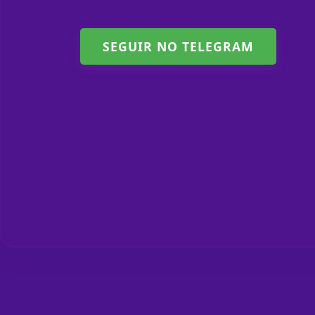
SEGUIR NO TELEGRAM