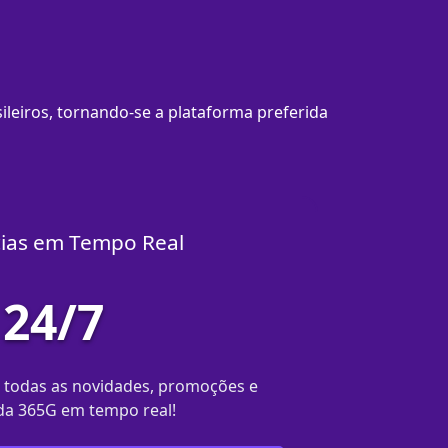
leiros, tornando-se a plataforma preferida
cias em Tempo Real
24/7
e todas as novidades, promoções e
da 365G em tempo real!