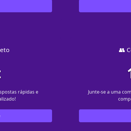
reto
👥 
t
espostas rápidas e
Junte-se a uma com
lizado!
compa
e