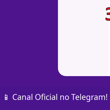
📱 Canal Oficial no Telegram!