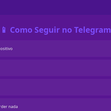
📱 Como Seguir no Telegram
ositivo
erder nada