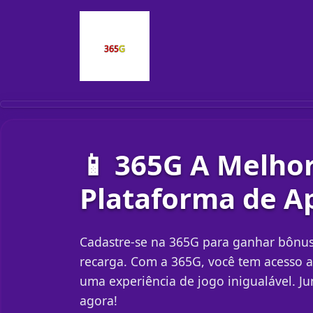
📱 365G A Melho
Plataforma de A
Cadastre-se na 365G para ganhar bônus
recarga. Com a 365G, você tem acesso a
uma experiência de jogo inigualável. J
agora!