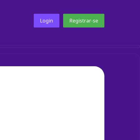
Login
Registrar-se