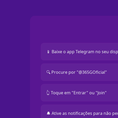
📱 Baixe o app Telegram no seu disp
🔍 Procure por "@365GOficial"
👆 Toque em "Entrar" ou "Join"
🔔 Ative as notificações para não p