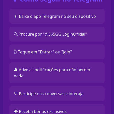
📱 Baixe o app Telegram no seu dispositivo
🔍 Procure por "@365GG LoginOficial"
👆 Toque em "Entrar" ou "Join"
🔔 Ative as notificações para não perder
nada
💬 Participe das conversas e interaja
🎁 Receba bônus exclusivos