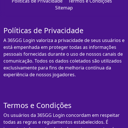
Políticas de Privacidade
Termos e Condições
Sitemap
Políticas de Privacidade
A 365GG Login valoriza a privacidade de seus usuários e
está empenhada em proteger todas as informações
pessoais fornecidas durante o uso de nossos canais de
comunicação. Todos os dados coletados são utilizados
exclusivamente para fins de melhoria contínua da
experiência de nossos jogadores.
Termos e Condições
Os usuários da 365GG Login concordam em respeitar
todas as regras e regulamentos estabelecidos. É