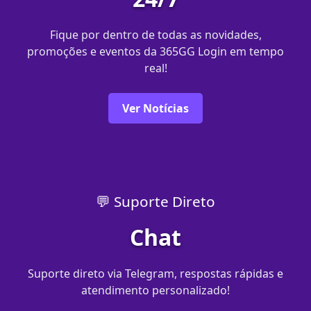
Fique por dentro de todas as novidades,
promoções e eventos da 365GG Login em tempo
real!
Ver Notícias
💬 Suporte Direto
Chat
Suporte direto via Telegram, respostas rápidas e
atendimento personalizado!