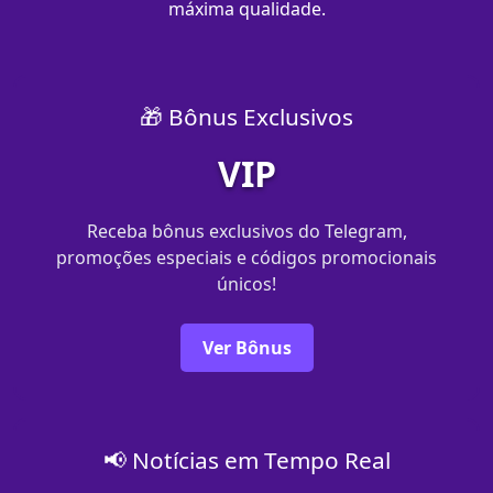
máxima qualidade.
🎁 Bônus Exclusivos
VIP
Receba bônus exclusivos do Telegram,
promoções especiais e códigos promocionais
únicos!
Ver Bônus
📢 Notícias em Tempo Real