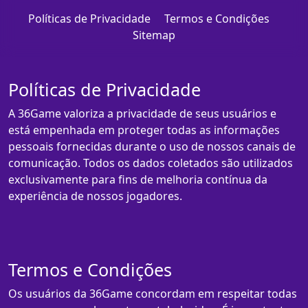
Políticas de Privacidade
Termos e Condições
Sitemap
Políticas de Privacidade
A 36Game valoriza a privacidade de seus usuários e
está empenhada em proteger todas as informações
pessoais fornecidas durante o uso de nossos canais de
comunicação. Todos os dados coletados são utilizados
exclusivamente para fins de melhoria contínua da
experiência de nossos jogadores.
Termos e Condições
Os usuários da 36Game concordam em respeitar todas