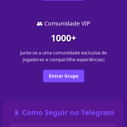
👥 Comunidade VIP
1000+
Junte-se a uma comunidade exclusiva de
jogadores e compartilhe experiências!
Entrar Grupo
📱 Como Seguir no Telegram