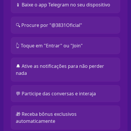
📱 Baixe o app Telegram no seu dispositivo
🔍 Procure por "@3831Oficial"
👆 Toque em "Entrar" ou "Join"
🔔 Ative as notificações para não perder
nada
💬 Participe das conversas e interaja
🎁 Receba bônus exclusivos
automaticamente