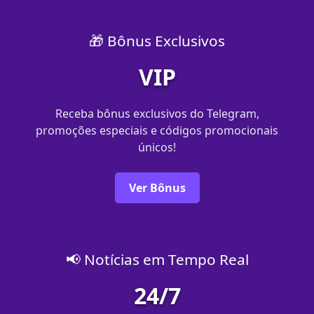
🎁 Bônus Exclusivos
VIP
Receba bônus exclusivos do Telegram,
promoções especiais e códigos promocionais
únicos!
Ver Bônus
📢 Notícias em Tempo Real
24/7