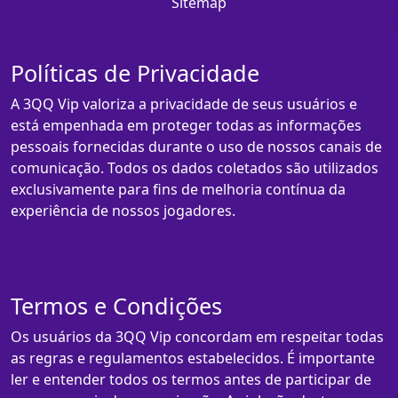
Sitemap
Políticas de Privacidade
A 3QQ Vip valoriza a privacidade de seus usuários e
está empenhada em proteger todas as informações
pessoais fornecidas durante o uso de nossos canais de
comunicação. Todos os dados coletados são utilizados
exclusivamente para fins de melhoria contínua da
experiência de nossos jogadores.
Termos e Condições
Os usuários da 3QQ Vip concordam em respeitar todas
as regras e regulamentos estabelecidos. É importante
ler e entender todos os termos antes de participar de