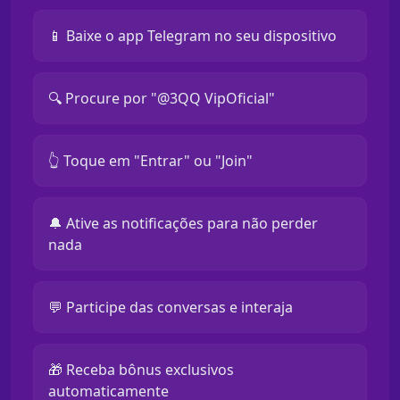
📱 Baixe o app Telegram no seu dispositivo
🔍 Procure por "@3QQ VipOficial"
👆 Toque em "Entrar" ou "Join"
🔔 Ative as notificações para não perder
nada
💬 Participe das conversas e interaja
🎁 Receba bônus exclusivos
automaticamente