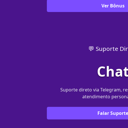
Ver Bônus
💬 Suporte Di
Cha
Suporte direto via Telegram, r
atendimento persona
Falar Suport