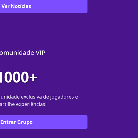
Ver Notícias
Comunidade VIP
1000+
unidade exclusiva de jogadores e
rtilhe experiências!
Entrar Grupo