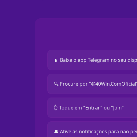
📱 Baixe o app Telegram no seu disp
🔍 Procure por "@40Win.ComOficial
👆 Toque em "Entrar" ou "Join"
🔔 Ative as notificações para não p