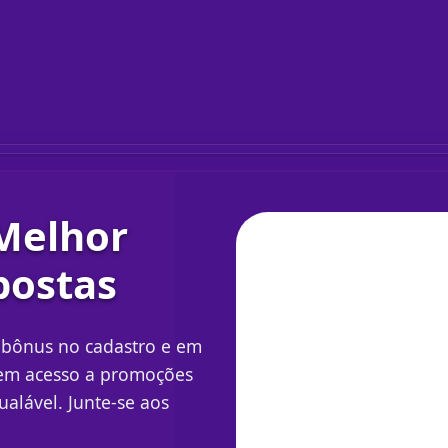
Melhor
postas
 bônus no cadastro e em
tem acesso a promoções
ualável. Junte-se aos