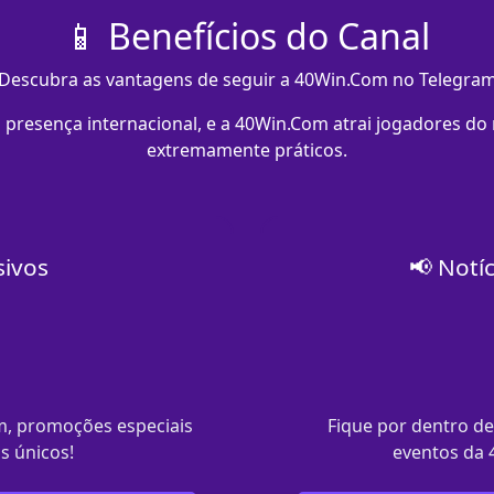
📱 Benefícios do Canal
Descubra as vantagens de seguir a 40Win.Com no Telegra
i presença internacional, e a 40Win.Com atrai jogadores d
extremamente práticos.
sivos
📢 Notí
m, promoções especiais
Fique por dentro d
s únicos!
eventos da 