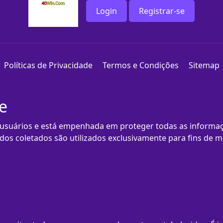
Login
Registrar-se
Políticas de Privacidade
Termos e Condições
Sitemap
de
s usuários e está empenhada em proteger todas as informaç
os coletados são utilizados exclusivamente para fins de m