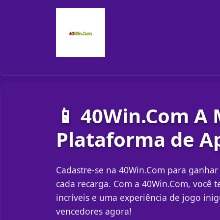
📱 40Win.Com A 
Plataforma de A
Cadastre-se na 40Win.Com para ganhar
cada recarga. Com a 40Win.Com, você 
incríveis e uma experiência de jogo inig
vencedores agora!