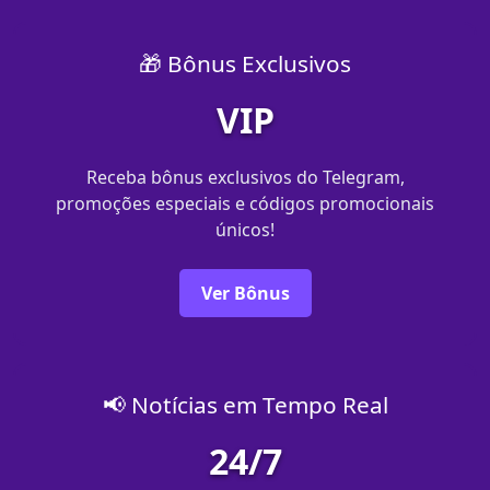
🎁 Bônus Exclusivos
VIP
Receba bônus exclusivos do Telegram,
promoções especiais e códigos promocionais
únicos!
Ver Bônus
📢 Notícias em Tempo Real
24/7