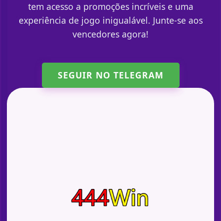
tem acesso a promoções incríveis e uma
experiência de jogo inigualável. Junte-se aos
vencedores agora!
SEGUIR NO TELEGRAM