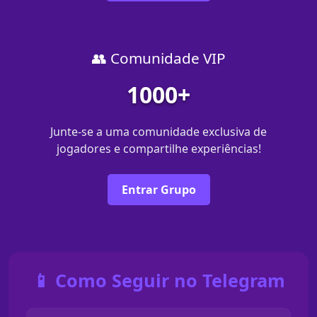
👥 Comunidade VIP
1000+
Junte-se a uma comunidade exclusiva de
jogadores e compartilhe experiências!
Entrar Grupo
📱 Como Seguir no Telegram