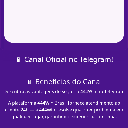
📱 Canal Oficial no Telegram!
📱 Benefícios do Canal
Descubra as vantagens de seguir a 444Win no Telegram
A plataforma 444Win Brasil fornece atendimento ao
cliente 24h — a 444Win resolve qualquer problema em
qualquer lugar, garantindo experiência contínua.