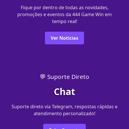
Fique por dentro de todas as novidades,
promoções e eventos da 444 Game Win em
tempo real!
Ver Notícias
💬 Suporte Direto
Chat
Suporte direto via Telegram, respostas rápidas e
atendimento personalizado!