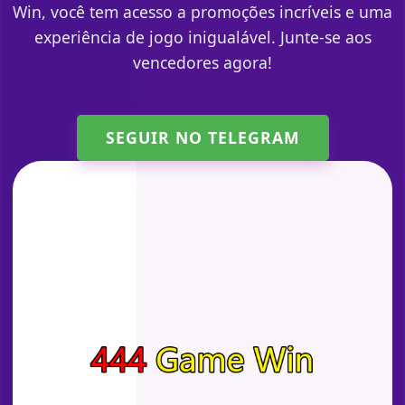
Win, você tem acesso a promoções incríveis e uma
experiência de jogo inigualável. Junte-se aos
vencedores agora!
SEGUIR NO TELEGRAM