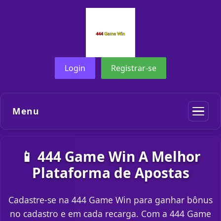
Login
Registrar-se
Menu
📱 444 Game Win A Melhor
Plataforma de Apostas
Cadastre-se na 444 Game Win para ganhar bônus
no cadastro e em cada recarga. Com a 444 Game