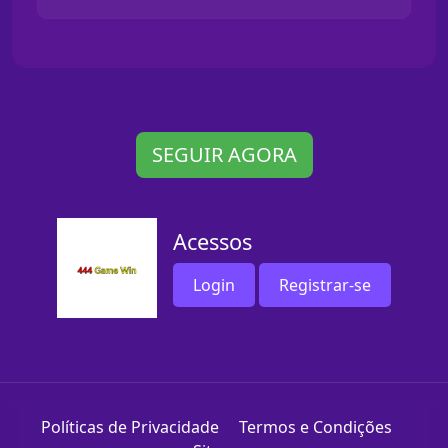
SEGUIR AGORA
Acessos
Login
Registrar-se
Políticas de Privacidade
Termos e Condições