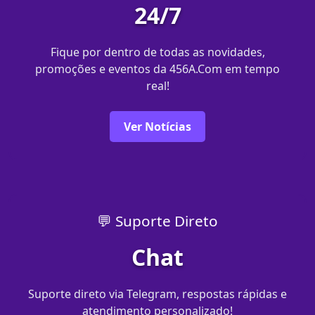
24/7
Fique por dentro de todas as novidades,
promoções e eventos da 456A.Com em tempo
real!
Ver Notícias
💬 Suporte Direto
Chat
Suporte direto via Telegram, respostas rápidas e
atendimento personalizado!