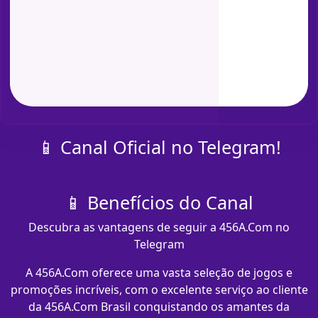
📱 Canal Oficial no Telegram!
📱 Benefícios do Canal
Descubra as vantagens de seguir a 456A.Com no
Telegram
A 456A.Com oferece uma vasta seleção de jogos e
promoções incríveis, com o excelente serviço ao cliente
da 456A.Com Brasil conquistando os amantes da