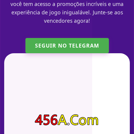
você tem acesso a promoções incríveis e uma
experiência de jogo inigualável. Junte-se aos
vencedores agora!
SEGUIR NO TELEGRAM