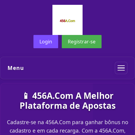
Login
Registrar-se
Menu
📱 456A.Com A Melhor
Plataforma de Apostas
Cadastre-se na 456A.Com para ganhar bônus no
cadastro e em cada recarga. Com a 456A.Com,