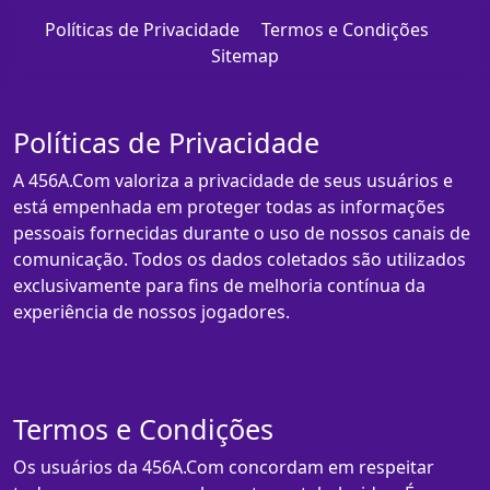
Políticas de Privacidade
Termos e Condições
Sitemap
Políticas de Privacidade
A 456A.Com valoriza a privacidade de seus usuários e
está empenhada em proteger todas as informações
pessoais fornecidas durante o uso de nossos canais de
comunicação. Todos os dados coletados são utilizados
exclusivamente para fins de melhoria contínua da
experiência de nossos jogadores.
Termos e Condições
Os usuários da 456A.Com concordam em respeitar