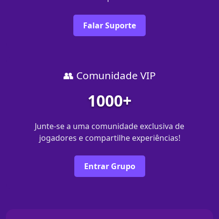
Falar Suporte
👥 Comunidade VIP
1000+
Junte-se a uma comunidade exclusiva de
jogadores e compartilhe experiências!
Entrar Grupo