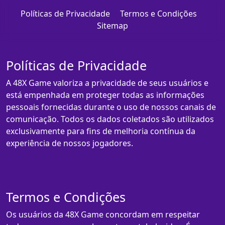
Políticas de Privacidade
Termos e Condições
Sitemap
Políticas de Privacidade
A 48X Game valoriza a privacidade de seus usuários e
está empenhada em proteger todas as informações
pessoais fornecidas durante o uso de nossos canais de
comunicação. Todos os dados coletados são utilizados
exclusivamente para fins de melhoria contínua da
experiência de nossos jogadores.
Termos e Condições
Os usuários da 48X Game concordam em respeitar