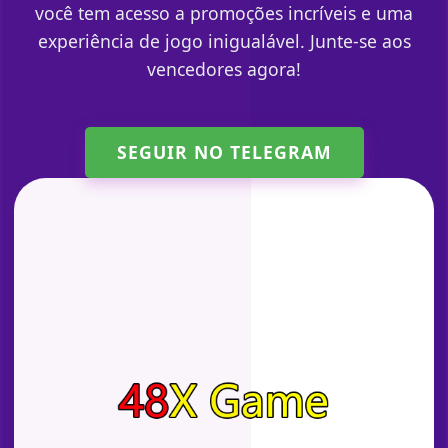
você tem acesso a promoções incríveis e uma
experiência de jogo inigualável. Junte-se aos
vencedores agora!
SEGUIR NO TELEGRAM