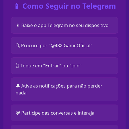
📱 Como Seguir no Telegram
📱 Baixe o app Telegram no seu dispositivo
🔍 Procure por "@48X GameOficial"
👆 Toque em "Entrar" ou "Join"
🔔 Ative as notificações para não perder
nada
💬 Participe das conversas e interaja