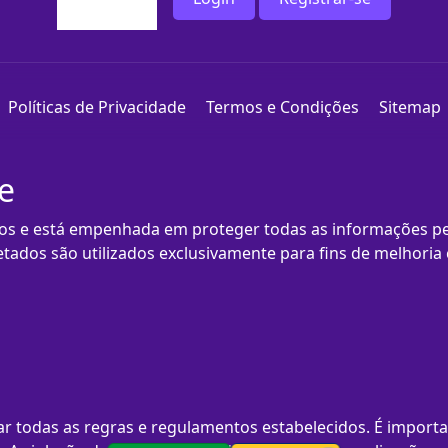
Políticas de Privacidade
Termos e Condições
Sitemap
de
rios e está empenhada em proteger todas as informações p
tados são utilizados exclusivamente para fins de melhoria
 todas as regras e regulamentos estabelecidos. É importa