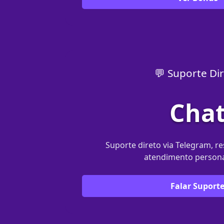
💬 Suporte Di
Cha
Suporte direto via Telegram, r
atendimento persona
Falar Suport