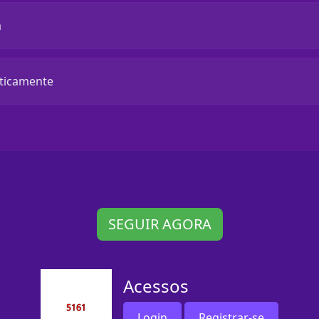
a
aticamente
SEGUIR AGORA
Acessos
Login
Registrar-se