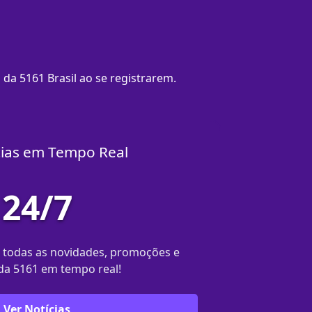
a 5161 Brasil ao se registrarem.
cias em Tempo Real
24/7
e todas as novidades, promoções e
da 5161 em tempo real!
Ver Notícias