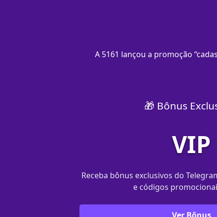
A 5161 lançou a promoção “cadas
🎁 Bônus Exclu
VIP
Receba bônus exclusivos do Telegra
e códigos promocionai
Ver Bônus