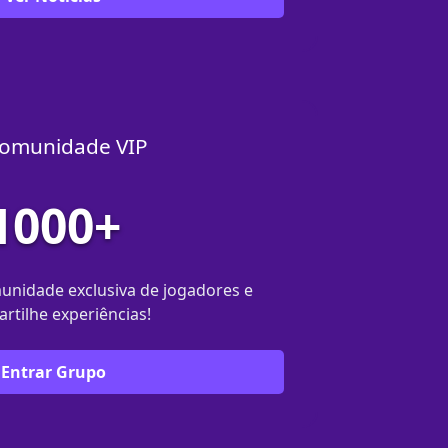
Comunidade VIP
1000+
unidade exclusiva de jogadores e
rtilhe experiências!
Entrar Grupo