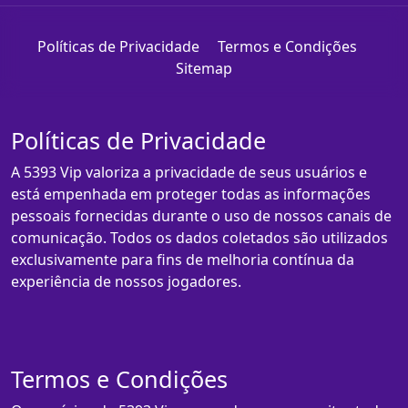
Políticas de Privacidade
Termos e Condições
Sitemap
Políticas de Privacidade
A 5393 Vip valoriza a privacidade de seus usuários e
está empenhada em proteger todas as informações
pessoais fornecidas durante o uso de nossos canais de
comunicação. Todos os dados coletados são utilizados
exclusivamente para fins de melhoria contínua da
experiência de nossos jogadores.
Termos e Condições