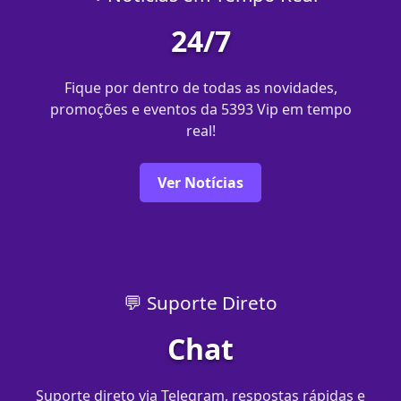
24/7
Fique por dentro de todas as novidades,
promoções e eventos da 5393 Vip em tempo
real!
Ver Notícias
💬 Suporte Direto
Chat
Suporte direto via Telegram, respostas rápidas e