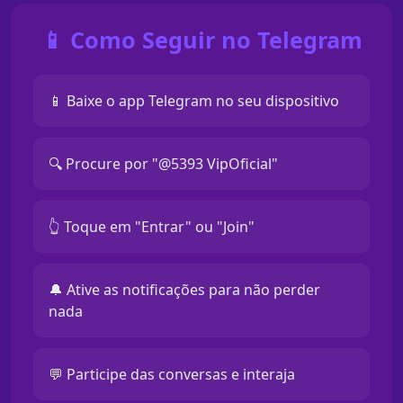
📱 Como Seguir no Telegram
📱 Baixe o app Telegram no seu dispositivo
🔍 Procure por "@5393 VipOficial"
👆 Toque em "Entrar" ou "Join"
🔔 Ative as notificações para não perder
nada
💬 Participe das conversas e interaja