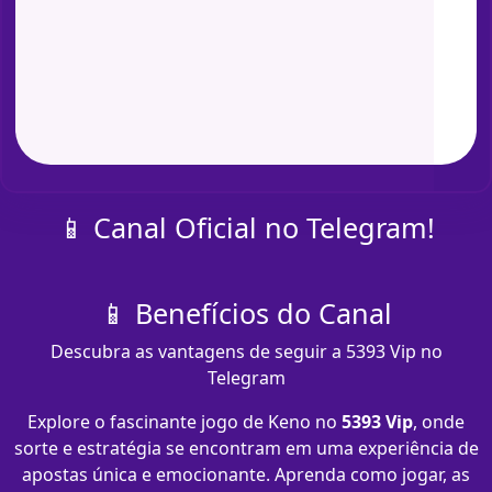
📱 Canal Oficial no Telegram!
📱 Benefícios do Canal
Descubra as vantagens de seguir a 5393 Vip no
Telegram
Explore o fascinante jogo de Keno no
5393 Vip
, onde
sorte e estratégia se encontram em uma experiência de
apostas única e emocionante. Aprenda como jogar, as