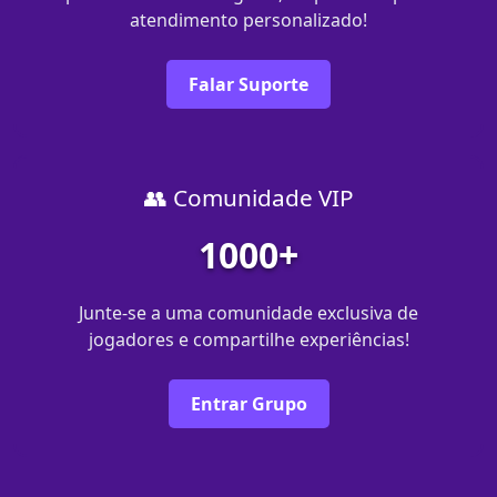
atendimento personalizado!
Falar Suporte
👥 Comunidade VIP
1000+
Junte-se a uma comunidade exclusiva de
jogadores e compartilhe experiências!
Entrar Grupo