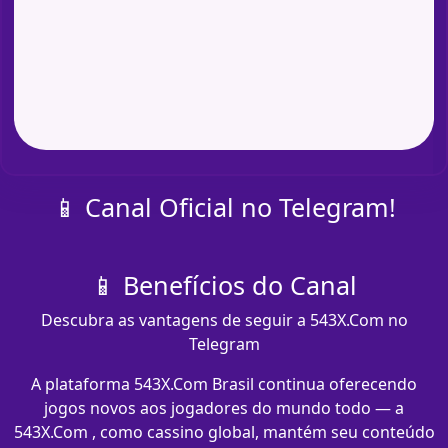
📱 Canal Oficial no Telegram!
📱 Benefícios do Canal
Descubra as vantagens de seguir a 543X.Com no
Telegram
A plataforma 543X.Com Brasil continua oferecendo
jogos novos aos jogadores do mundo todo — a
543X.Com , como cassino global, mantém seu conteúdo