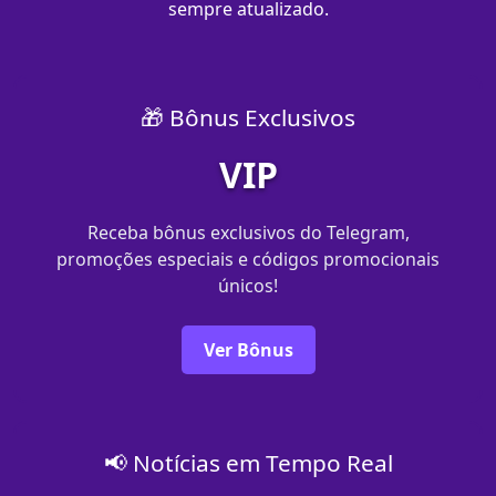
sempre atualizado.
🎁 Bônus Exclusivos
VIP
Receba bônus exclusivos do Telegram,
promoções especiais e códigos promocionais
únicos!
Ver Bônus
📢 Notícias em Tempo Real