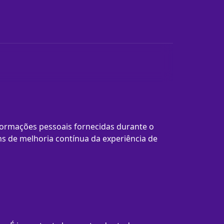
formações pessoais fornecidas durante o
ns de melhoria contínua da experiência de