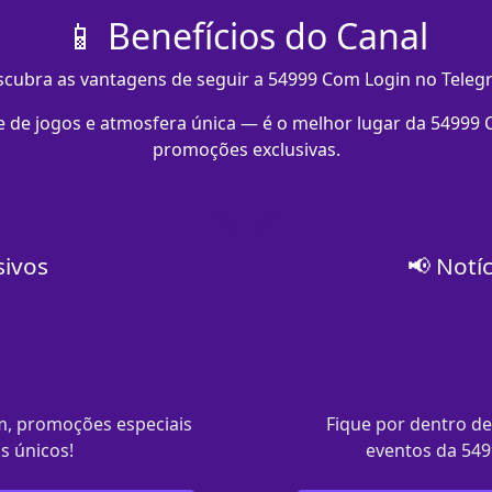
📱 Benefícios do Canal
cubra as vantagens de seguir a 54999 Com Login no Tele
de jogos e atmosfera única — é o melhor lugar da 54999 Co
promoções exclusivas.
sivos
📢 Notí
m, promoções especiais
Fique por dentro d
s únicos!
eventos da 549