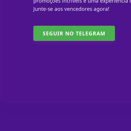
promoções incríveis e uma experiência d
Junte-se aos vencedores agora!
SEGUIR NO TELEGRAM