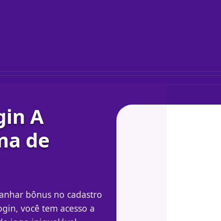
gin A
ma de
anhar bônus no cadastro
gin, você tem acesso a