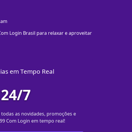
gram
m Login Brasil para relaxar e aproveitar
cias em Tempo Real
24/7
e todas as novidades, promoções e
99 Com Login em tempo real!