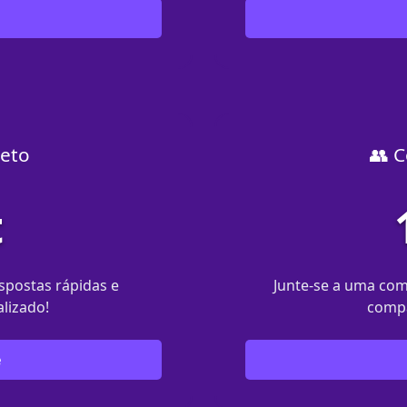
reto
👥 
t
espostas rápidas e
Junte-se a uma com
lizado!
compa
e