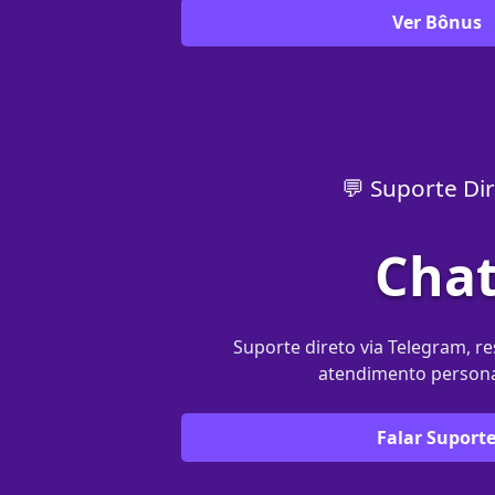
Ver Bônus
💬 Suporte Di
Cha
Suporte direto via Telegram, r
atendimento persona
Falar Suport