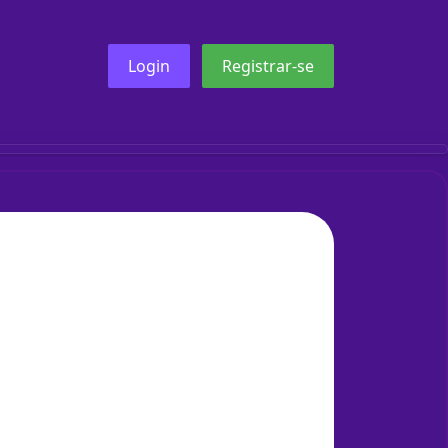
Login
Registrar-se