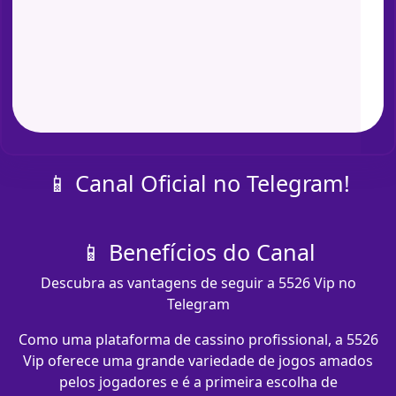
📱 Canal Oficial no Telegram!
📱 Benefícios do Canal
Descubra as vantagens de seguir a 5526 Vip no
Telegram
Como uma plataforma de cassino profissional, a 5526
Vip oferece uma grande variedade de jogos amados
pelos jogadores e é a primeira escolha de