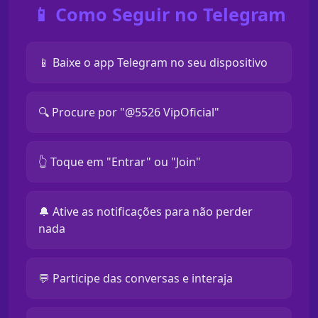
📱 Como Seguir no Telegram
📱 Baixe o app Telegram no seu dispositivo
🔍 Procure por "@5526 VipOficial"
👆 Toque em "Entrar" ou "Join"
🔔 Ative as notificações para não perder
nada
💬 Participe das conversas e interaja