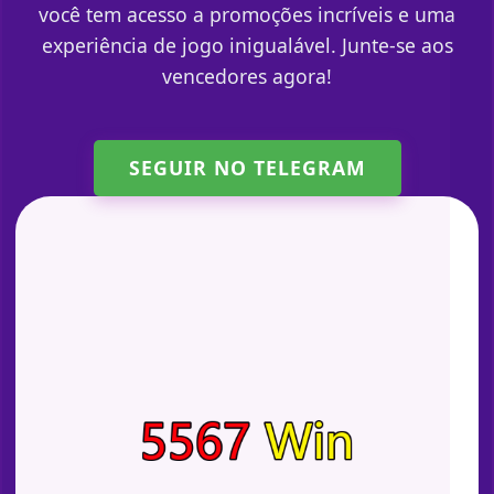
você tem acesso a promoções incríveis e uma
experiência de jogo inigualável. Junte-se aos
vencedores agora!
SEGUIR NO TELEGRAM