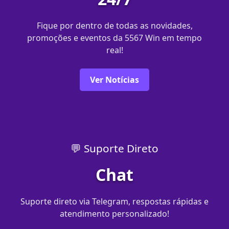
Fique por dentro de todas as novidades,
promoções e eventos da 5567 Win em tempo
real!
Ver Notícias
💬 Suporte Direto
Chat
Suporte direto via Telegram, respostas rápidas e
atendimento personalizado!