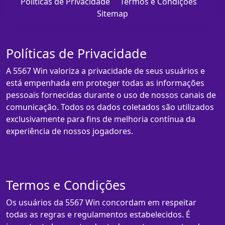
Políticas de Privacidade
Termos e Condições
Sitemap
Políticas de Privacidade
A 5567 Win valoriza a privacidade de seus usuários e
está empenhada em proteger todas as informações
pessoais fornecidas durante o uso de nossos canais de
comunicação. Todos os dados coletados são utilizados
exclusivamente para fins de melhoria contínua da
experiência de nossos jogadores.
Termos e Condições
Os usuários da 5567 Win concordam em respeitar
todas as regras e regulamentos estabelecidos. É