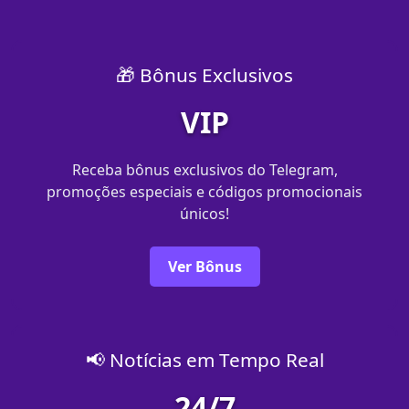
🎁 Bônus Exclusivos
VIP
Receba bônus exclusivos do Telegram,
promoções especiais e códigos promocionais
únicos!
Ver Bônus
📢 Notícias em Tempo Real
24/7