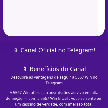
📱 Canal Oficial no Telegram!
📱 Benefícios do Canal
Descubra as vantagens de seguir a 5567 Win no
Telegram
A 5567 Win oferece transmissões ao vivo em alta
definição — com a 5567 Win Brasil , você se sente em
um cassino de verdade, com imersão total.