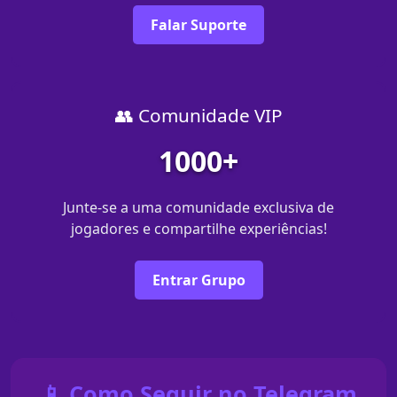
Falar Suporte
👥 Comunidade VIP
1000+
Junte-se a uma comunidade exclusiva de
jogadores e compartilhe experiências!
Entrar Grupo
📱 Como Seguir no Telegram