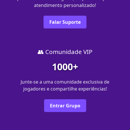
atendimento personalizado!
Falar Suporte
👥 Comunidade VIP
1000+
Junte-se a uma comunidade exclusiva de
jogadores e compartilhe experiências!
Entrar Grupo