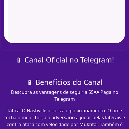
📱 Canal Oficial no Telegram!
📱 Benefícios do Canal
Descubra as vantagens de seguir a 55AA Paga no
Telegram
Tática: O Nashville prioriza o posicionamento. O time
fecha o meio, força o adversário a jogar pelas laterais e
contra-ataca com velocidade por Mukhtar. Também é