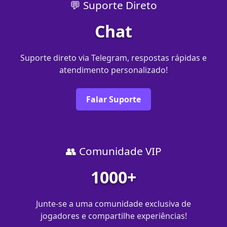
💬 Suporte Direto
Chat
Suporte direto via Telegram, respostas rápidas e
atendimento personalizado!
Falar Suporte
👥 Comunidade VIP
1000+
Junte-se a uma comunidade exclusiva de
jogadores e compartilhe experiências!