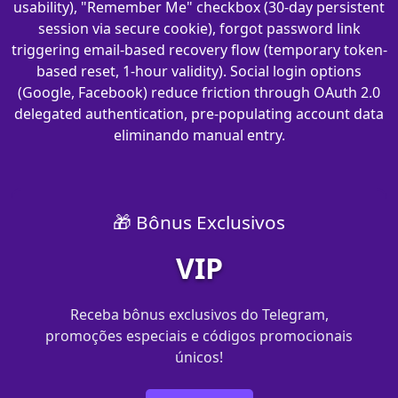
usability), "Remember Me" checkbox (30-day persistent
session via secure cookie), forgot password link
triggering email-based recovery flow (temporary token-
based reset, 1-hour validity). Social login options
(Google, Facebook) reduce friction through OAuth 2.0
delegated authentication, pre-populating account data
eliminando manual entry.
🎁 Bônus Exclusivos
VIP
Receba bônus exclusivos do Telegram,
promoções especiais e códigos promocionais
únicos!