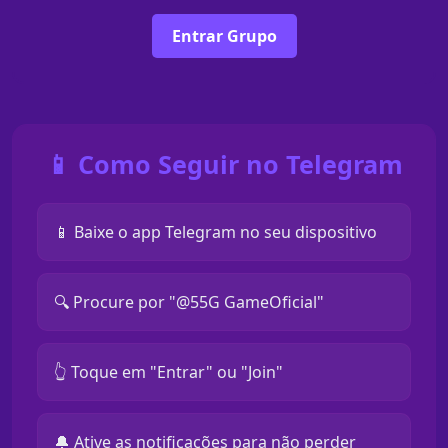
Entrar Grupo
📱 Como Seguir no Telegram
📱 Baixe o app Telegram no seu dispositivo
🔍 Procure por "@55G GameOficial"
👆 Toque em "Entrar" ou "Join"
🔔 Ative as notificações para não perder