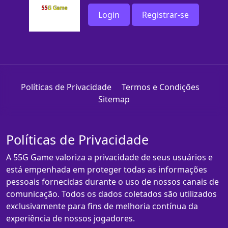
Login
Registrar-se
Políticas de Privacidade
Termos e Condições
Sitemap
Políticas de Privacidade
A 55G Game valoriza a privacidade de seus usuários e
está empenhada em proteger todas as informações
pessoais fornecidas durante o uso de nossos canais de
comunicação. Todos os dados coletados são utilizados
exclusivamente para fins de melhoria contínua da
experiência de nossos jogadores.