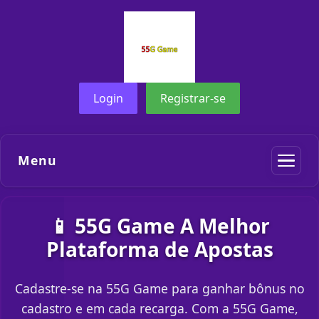
Login
Registrar-se
Menu
📱 55G Game A Melhor
Plataforma de Apostas
Cadastre-se na 55G Game para ganhar bônus no
cadastro e em cada recarga. Com a 55G Game,