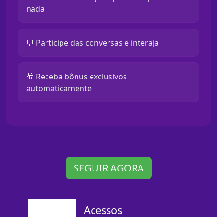
nada
💬 Participe das conversas e interaja
🎁 Receba bônus exclusivos
automaticamente
SEGUIR AGORA
Acessos