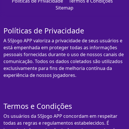
Políticas de Privacidade
Termos e Condições
Sitemap
Políticas de Privacidade
A 55Jogo APP valoriza a privacidade de seus usuários e
está empenhada em proteger todas as informações
pessoais fornecidas durante o uso de nossos canais de
comunicação. Todos os dados coletados são utilizados
exclusivamente para fins de melhoria contínua da
experiência de nossos jogadores.
Termos e Condições
Os usuários da 55Jogo APP concordam em respeitar
todas as regras e regulamentos estabelecidos. É