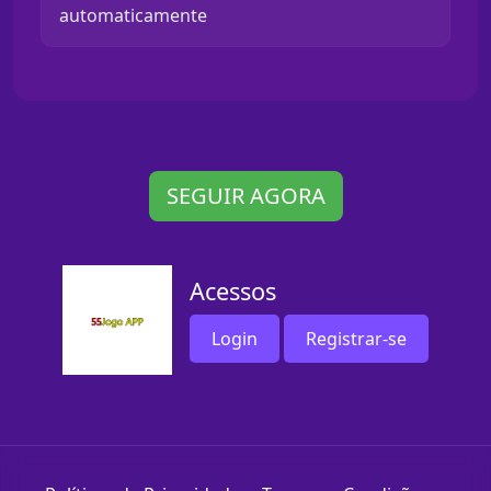
automaticamente
SEGUIR AGORA
Acessos
Login
Registrar-se