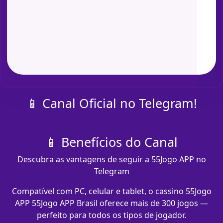
📱 Canal Oficial no Telegram!
📱 Benefícios do Canal
Descubra as vantagens de seguir a 55Jogo APP no
Telegram
Compatível com PC, celular e tablet, o cassino 55Jogo
APP 55Jogo APP Brasil oferece mais de 300 jogos —
perfeito para todos os tipos de jogador.