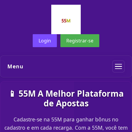
Login
Registrar-se
Menu
📱 55M A Melhor Plataforma
de Apostas
Cadastre-se na 55M para ganhar bônus no
cadastro e em cada recarga. Com a 55M, você tem