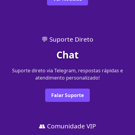
💬 Suporte Direto
Chat
Suporte direto via Telegram, respostas rápidas e
atendimento personalizado!
Falar Suporte
👥 Comunidade VIP