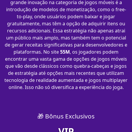
grande inovação na categoria de jogos móveis é a
introdução de modelos de monetização, como o free-
to-play, onde usuários podem baixar e jogar
gratuitamente, mas têm a opção de adquirir itens ou
recursos adicionais. Essa estratégia não apenas atrai
um público mais amplo, mas também tem o potencial
de gerar receitas significativas para desenvolvedores e
plataformas. No site
55M
, os jogadores podem
encontrar uma vasta gama de opções de jogos móveis
que vão desde clássicos como quebra-cabeças e jogos
de estratégia até opções mais recentes que utilizam
tecnologia de realidade aumentada e jogos multiplayer
online. Isso não só diversifica a experiência do joga.
🎁 Bônus Exclusivos
VIP