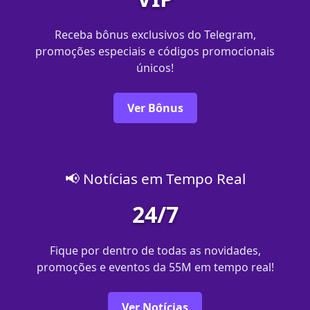
Receba bônus exclusivos do Telegram,
promoções especiais e códigos promocionais
únicos!
Ver Bônus
📢 Notícias em Tempo Real
24/7
Fique por dentro de todas as novidades,
promoções e eventos da 55M em tempo real!
Ver Notícias