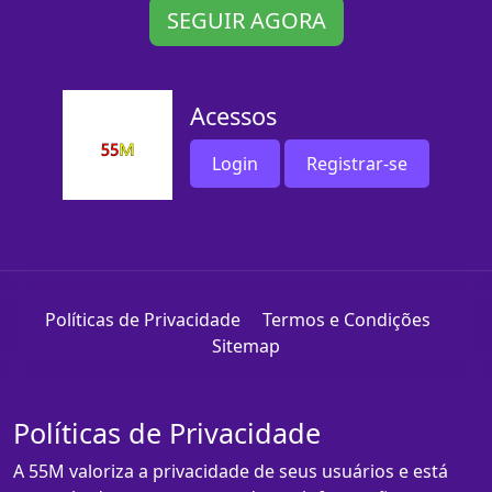
SEGUIR AGORA
Acessos
Login
Registrar-se
Políticas de Privacidade
Termos e Condições
Sitemap
Políticas de Privacidade
A 55M valoriza a privacidade de seus usuários e está