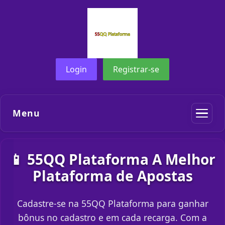
Login
Registrar-se
Menu
📱 55QQ Plataforma A Melhor
Plataforma de Apostas
Cadastre-se na 55QQ Plataforma para ganhar
bônus no cadastro e em cada recarga. Com a