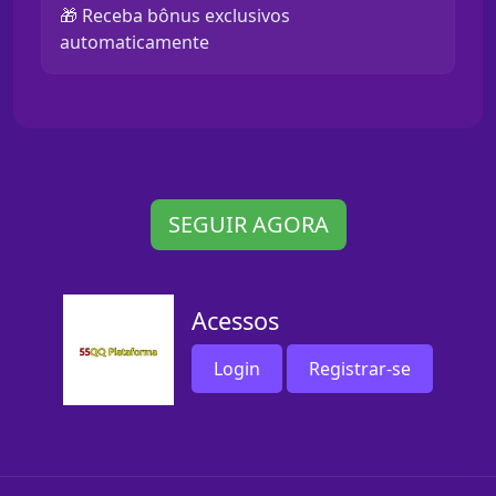
🎁 Receba bônus exclusivos
automaticamente
SEGUIR AGORA
Acessos
Login
Registrar-se