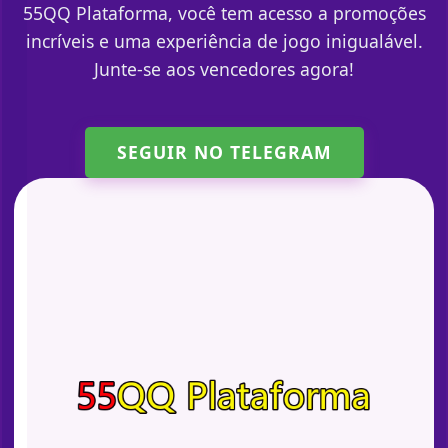
55QQ Plataforma, você tem acesso a promoções
incríveis e uma experiência de jogo inigualável.
Junte-se aos vencedores agora!
SEGUIR NO TELEGRAM