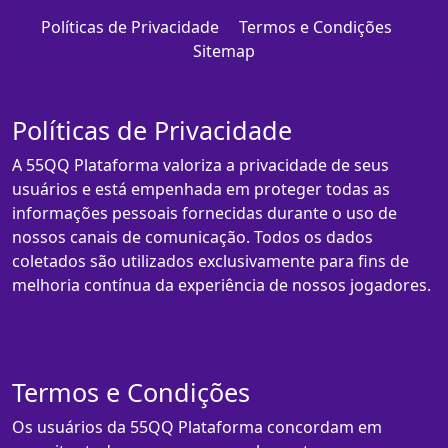
Políticas de Privacidade
Termos e Condições
Sitemap
Políticas de Privacidade
A 55QQ Plataforma valoriza a privacidade de seus
usuários e está empenhada em proteger todas as
informações pessoais fornecidas durante o uso de
nossos canais de comunicação. Todos os dados
coletados são utilizados exclusivamente para fins de
melhoria contínua da experiência de nossos jogadores.
Termos e Condições
Os usuários da 55QQ Plataforma concordam em