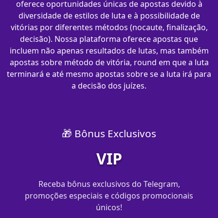
oferece oportunidades únicas de apostas devido à
diversidade de estilos de luta e à possibilidade de
vitórias por diferentes métodos (nocaute, finalização,
decisão). Nossa plataforma oferece apostas que
incluem não apenas resultados de lutas, mas também
apostas sobre método de vitória, round em que a luta
terminará e até mesmo apostas sobre se a luta irá para
a decisão dos juízes.
🎁 Bônus Exclusivos
VIP
Receba bônus exclusivos do Telegram,
promoções especiais e códigos promocionais
únicos!