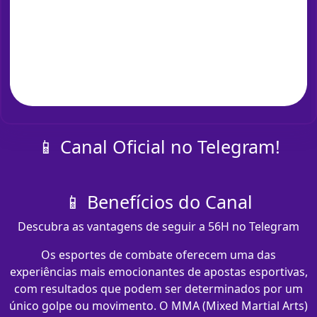
📱 Canal Oficial no Telegram!
📱 Benefícios do Canal
Descubra as vantagens de seguir a 56H no Telegram
Os esportes de combate oferecem uma das
experiências mais emocionantes de apostas esportivas,
com resultados que podem ser determinados por um
único golpe ou movimento. O MMA (Mixed Martial Arts)