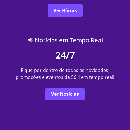
Ver Bônus
📢 Notícias em Tempo Real
24/7
Fique por dentro de todas as novidades,
promoções e eventos da 56H em tempo real!
Ver Notícias