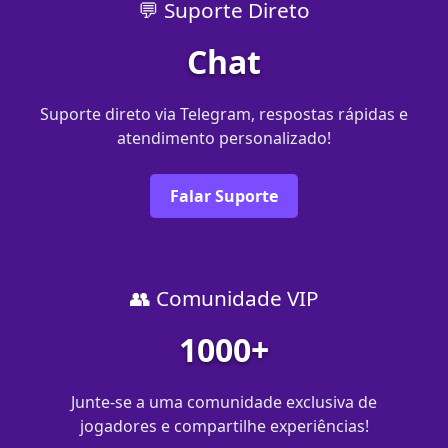
💬 Suporte Direto
Chat
Suporte direto via Telegram, respostas rápidas e
atendimento personalizado!
Falar Suporte
👥 Comunidade VIP
1000+
Junte-se a uma comunidade exclusiva de
jogadores e compartilhe experiências!