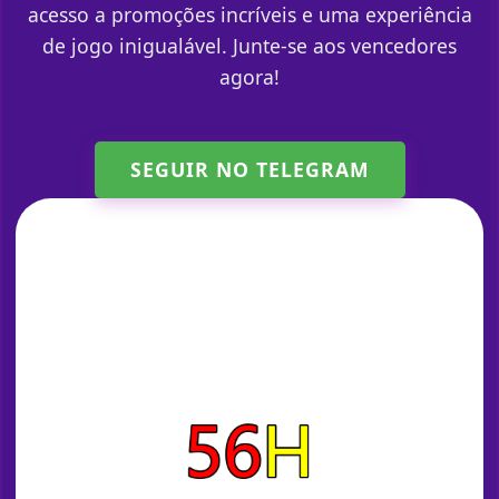
acesso a promoções incríveis e uma experiência
de jogo inigualável. Junte-se aos vencedores
agora!
SEGUIR NO TELEGRAM