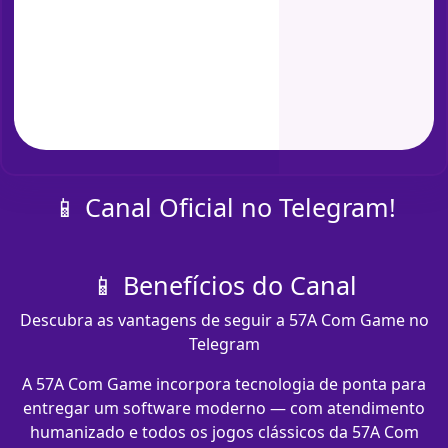
📱 Canal Oficial no Telegram!
📱 Benefícios do Canal
Descubra as vantagens de seguir a 57A Com Game no
Telegram
A 57A Com Game incorpora tecnologia de ponta para
entregar um software moderno — com atendimento
humanizado e todos os jogos clássicos da 57A Com