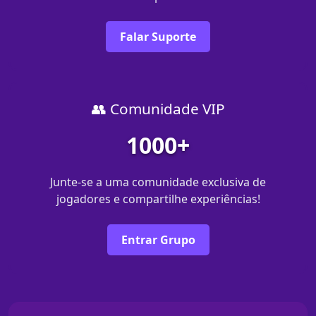
Falar Suporte
👥 Comunidade VIP
1000+
Junte-se a uma comunidade exclusiva de
jogadores e compartilhe experiências!
Entrar Grupo