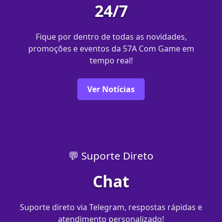
24/7
Fique por dentro de todas as novidades,
promoções e eventos da 57A Com Game em
tempo real!
Ver Notícias
💬 Suporte Direto
Chat
Suporte direto via Telegram, respostas rápidas e
atendimento personalizado!