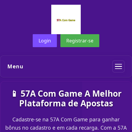
Login
Registrar-se
Menu
📱 57A Com Game A Melhor
Plataforma de Apostas
Cadastre-se na 57A Com Game para ganhar
bônus no cadastro e em cada recarga. Com a 57A