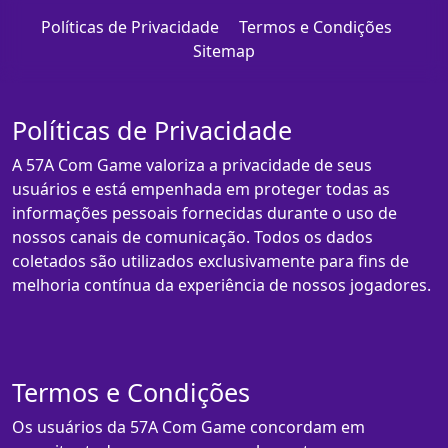
Políticas de Privacidade
Termos e Condições
Sitemap
Políticas de Privacidade
A 57A Com Game valoriza a privacidade de seus
usuários e está empenhada em proteger todas as
informações pessoais fornecidas durante o uso de
nossos canais de comunicação. Todos os dados
coletados são utilizados exclusivamente para fins de
melhoria contínua da experiência de nossos jogadores.
Termos e Condições
Os usuários da 57A Com Game concordam em