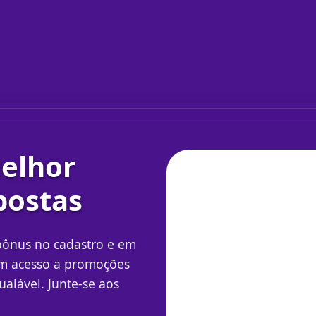
elhor
postas
bônus no cadastro e em
em acesso a promoções
ualável. Junte-se aos