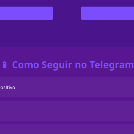
e
📱 Como Seguir no Telegram
ositivo