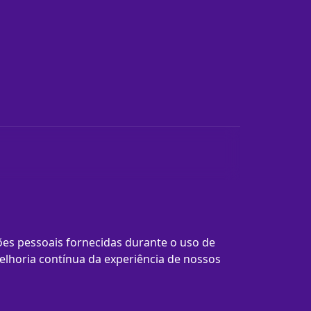
es pessoais fornecidas durante o uso de
elhoria contínua da experiência de nossos