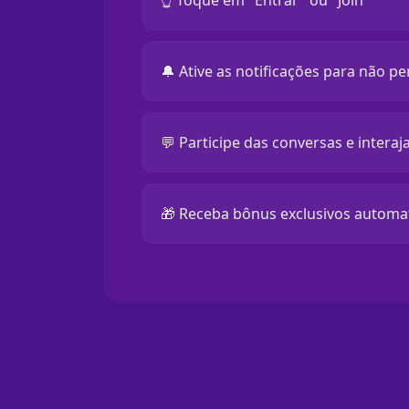
👆 Toque em "Entrar" ou "Join"
🔔 Ative as notificações para não p
💬 Participe das conversas e interaj
🎁 Receba bônus exclusivos autom