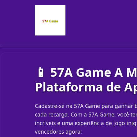
📱 57A Game A M
Plataforma de A
Cadastre-se na 57A Game para ganhar 
cada recarga. Com a 57A Game, você t
incríveis e uma experiência de jogo inig
vencedores agora!